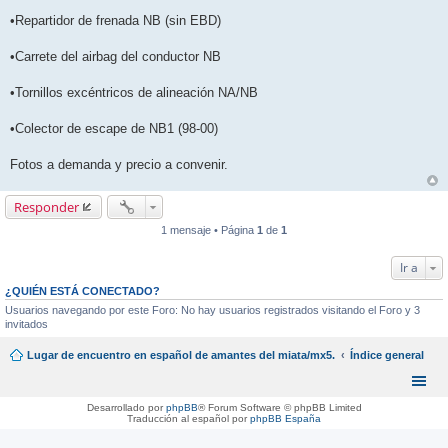
•Repartidor de frenada NB (sin EBD)
•Carrete del airbag del conductor NB
•Tornillos excéntricos de alineación NA/NB
•Colector de escape de NB1 (98-00)
Fotos a demanda y precio a convenir.
Responder
1 mensaje • Página
1
de
1
Ir a
¿QUIÉN ESTÁ CONECTADO?
Usuarios navegando por este Foro: No hay usuarios registrados visitando el Foro y 3
invitados
Lugar de encuentro en español de amantes del miata/mx5.
Índice general
Desarrollado por
phpBB
® Forum Software © phpBB Limited
Traducción al español por
phpBB España