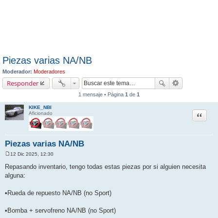
Piezas varias NA/NB
Moderador:
Moderadores
Responder
1 mensaje • Página
1
de
1
KIKE_NBI
Citar
Aficionado
Piezas varias NA/NB
12 Dic 2025, 12:30
M
e
Repasando inventario, tengo todas estas piezas por si alguien necesita
n
alguna:
s
a
j
•Rueda de repuesto NA/NB (no Sport)
e
•Bomba + servofreno NA/NB (no Sport)