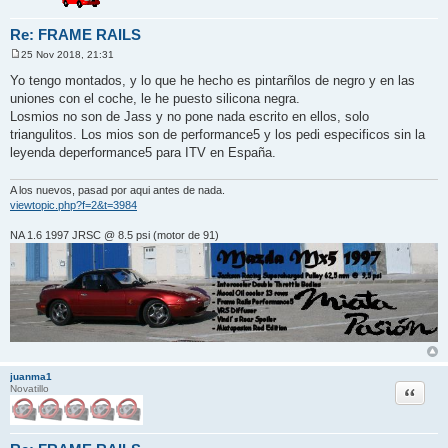
Re: FRAME RAILS
25 Nov 2018, 21:31
M
e
Yo tengo montados, y lo que he hecho es pintarñlos de negro y en las
n
uniones con el coche, le he puesto silicona negra.
s
a
Losmios no son de Jass y no pone nada escrito en ellos, solo
j
triangulitos. Los mios son de performance5 y los pedi especificos sin la
e
leyenda deperformance5 para ITV en España.
A los nuevos, pasad por aqui antes de nada.
viewtopic.php?f=2&t=3984
NA 1.6 1997 JRSC @ 8.5 psi (motor de 91)
juanma1
Citar
Novatillo