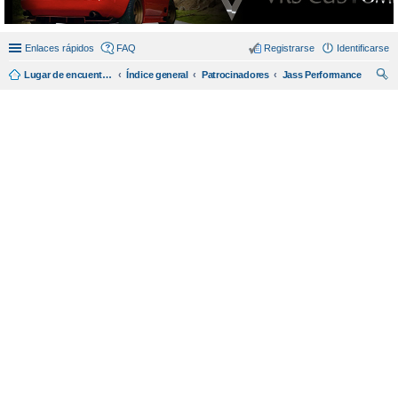
Enlaces rápidos
FAQ
Registrarse
Identificarse
Lugar de encuentro en español de amantes del miata/mx5.
Índice general
Patrocinadores
Jass Performance
us
car