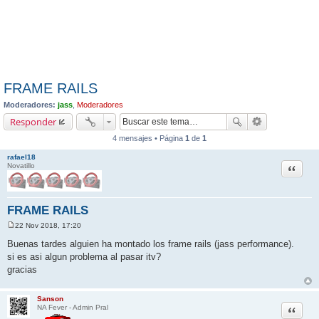
FRAME RAILS
Moderadores:
jass
,
Moderadores
Responder
4 mensajes • Página
1
de
1
rafael18
Citar
Novatillo
FRAME RAILS
22 Nov 2018, 17:20
M
e
Buenas tardes alguien ha montado los frame rails (jass performance).
n
si es asi algun problema al pasar itv?
s
a
gracias
j
e
Sanson
Citar
NA Fever - Admin Pral