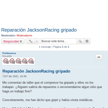
Reparación JacksonRacing gripado
Moderador:
Moderadores
Responder
1 mensaje • Página
1
de
1
Fishboness
Citar
Novatillo
Reparación JacksonRacing gripado
07 Dic 2021, 16:30
M
e
Me comentan de taller que el compresor ha gripado y ellos no los
n
trabajan. ¿Alguien sabría de repuestos o recomendarme algun sitio que
s
a
haga un trabajo fino?
j
e
Concretamente, me han dicho que gripó y había viruta metálicas.