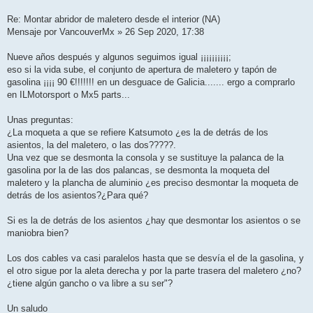
e
Re: Montar abridor de maletero desde el interior (NA)
Mensaje por VancouverMx » 26 Sep 2020, 17:38
Nueve años después y algunos seguimos igual ¡¡¡¡¡¡¡¡¡¡;
eso si la vida sube, el conjunto de apertura de maletero y tapón de
gasolina ¡¡¡¡ 90 €!!!!!!! en un desguace de Galicia....... ergo a comprarlo
en ILMotorsport o Mx5 parts...
Unas preguntas:
¿La moqueta a que se refiere Katsumoto ¿es la de detrás de los
asientos, la del maletero, o las dos?????.
Una vez que se desmonta la consola y se sustituye la palanca de la
gasolina por la de las dos palancas, se desmonta la moqueta del
maletero y la plancha de aluminio ¿es preciso desmontar la moqueta de
detrás de los asientos?¿Para qué?
Si es la de detrás de los asientos ¿hay que desmontar los asientos o se
maniobra bien?
Los dos cables va casi paralelos hasta que se desvía el de la gasolina, y
el otro sigue por la aleta derecha y por la parte trasera del maletero ¿no?
¿tiene algún gancho o va libre a su ser"?
Un saludo