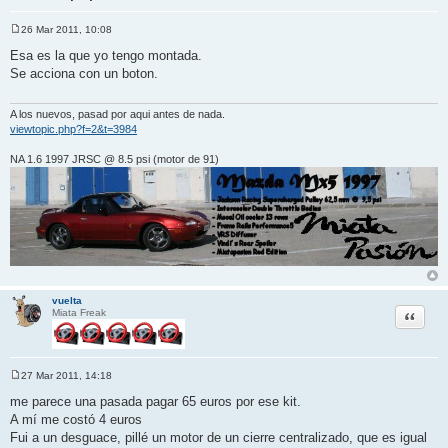
26 Mar 2011, 10:08
M
e
Esa es la que yo tengo montada.
n
Se acciona con un boton.
s
a
j
e
A los nuevos, pasad por aqui antes de nada.
viewtopic.php?f=2&t=3984
NA 1.6 1997 JRSC @ 8.5 psi (motor de 91)
vuelta
Citar
Miata Freak
27 Mar 2011, 14:18
M
e
me parece una pasada pagar 65 euros por ese kit.
n
A mí me costó 4 euros
s
a
Fui a un desguace, pillé un motor de un cierre centralizado, que es igual
j