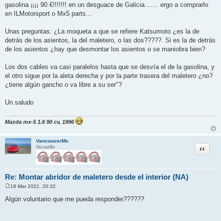
a
gasolina ¡¡¡¡ 90 €!!!!!!! en un desguace de Galicia....... ergo a comprarlo
j
en ILMotorsport o Mx5 parts...
e
Unas preguntas: ¿La moqueta a que se refiere Katsumoto ¿es la de
detrás de los asientos, la del maletero, o las dos?????. Si es la de detrás
de los asientos ¿hay que desmontar los asientos o se maniobra bien?
Los dos cables va casi paralelos hasta que se desvía el de la gasolina, y
el otro sigue por la aleta derecha y por la parte trasera del maletero ¿no?
¿tiene algún gancho o va libre a su ser"?
Un saludo
Mazda mx-5 1.6 90 cv, 1996
VancouverMx
Citar
Novatillo
Re: Montar abridor de maletero desde el interior (NA)
18 Mar 2021, 20:32
M
e
Algún voluntario que me pueda responder??????
n
s
a
j