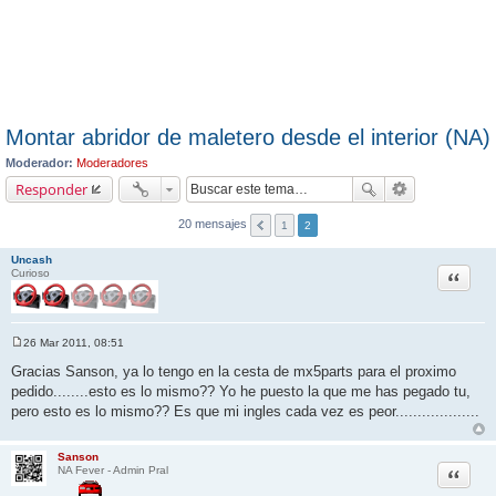
Montar abridor de maletero desde el interior (NA)
Moderador:
Moderadores
Responder
20 mensajes
1
2
Uncash
Citar
Curioso
26 Mar 2011, 08:51
M
e
Gracias Sanson, ya lo tengo en la cesta de mx5parts para el proximo
n
pedido........esto es lo mismo?? Yo he puesto la que me has pegado tu,
s
a
pero esto es lo mismo?? Es que mi ingles cada vez es peor...................
j
e
Sanson
Citar
NA Fever - Admin Pral