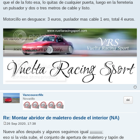
que el de la foto esa, lo quitas de cualquier puerta, luego en la ferreteria
e
un pulsador y dos o tres metros de cable y listo.
Motorcillo en desguace: 3 euros, puslador mas cable 1 ero, total 4 euros.
VancouverMx
Citar
Novatillo
Re: Montar abridor de maletero desde el interior (NA)
26 Sep 2020, 17:38
M
e
Nueve años después y algunos seguimos igual ¡¡¡¡¡¡¡¡¡¡;
n
eso si la vida sube, el conjunto de apertura de maletero y tapón de
s