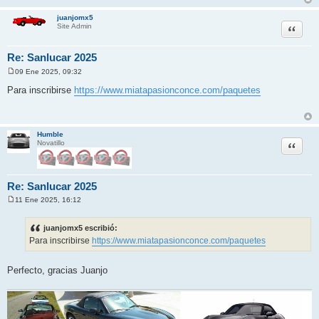
juanjomx5
Citar
Site Admin
Re: Sanlucar 2025
09 Ene 2025, 09:32
M
e
Para inscribirse
https://www.miatapasionconce.com/paquetes
n
s
a
j
e
Humble
Citar
Novatillo
Re: Sanlucar 2025
11 Ene 2025, 16:12
M
e
n
juanjomx5 escribió:
s
Para inscribirse
https://www.miatapasionconce.com/paquetes
a
j
e
Perfecto, gracias Juanjo