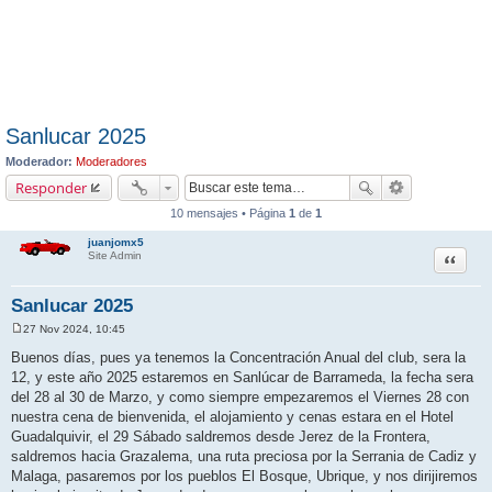
Sanlucar 2025
Moderador:
Moderadores
Responder
10 mensajes • Página
1
de
1
juanjomx5
Citar
Site Admin
Sanlucar 2025
27 Nov 2024, 10:45
M
e
Buenos días, pues ya tenemos la Concentración Anual del club, sera la
n
12, y este año 2025 estaremos en Sanlúcar de Barrameda, la fecha sera
s
a
del 28 al 30 de Marzo, y como siempre empezaremos el Viernes 28 con
j
nuestra cena de bienvenida, el alojamiento y cenas estara en el Hotel
e
Guadalquivir, el 29 Sábado saldremos desde Jerez de la Frontera,
saldremos hacia Grazalema, una ruta preciosa por la Serrania de Cadiz y
Malaga, pasaremos por los pueblos El Bosque, Ubrique, y nos dirijiremos