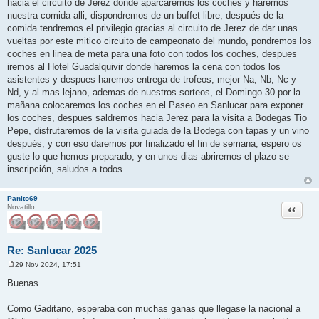
hacia el circuito de Jerez donde aparcaremos los coches y haremos
nuestra comida alli, dispondremos de un buffet libre, después de la
comida tendremos el privilegio gracias al circuito de Jerez de dar unas
vueltas por este mitico circuito de campeonato del mundo, pondremos los
coches en linea de meta para una foto con todos los coches, despues
iremos al Hotel Guadalquivir donde haremos la cena con todos los
asistentes y despues haremos entrega de trofeos, mejor Na, Nb, Nc y
Nd, y al mas lejano, ademas de nuestros sorteos, el Domingo 30 por la
mañana colocaremos los coches en el Paseo en Sanlucar para exponer
los coches, despues saldremos hacia Jerez para la visita a Bodegas Tio
Pepe, disfrutaremos de la visita guiada de la Bodega con tapas y un vino
después, y con eso daremos por finalizado el fin de semana, espero os
guste lo que hemos preparado, y en unos dias abriremos el plazo se
inscripción, saludos a todos
Panito69
Citar
Novatillo
Re: Sanlucar 2025
29 Nov 2024, 17:51
M
e
Buenas
n
s
a
Como Gaditano, esperaba con muchas ganas que llegase la nacional a
j