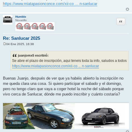
n
https://www.miatapasionconce.com/xii-co ... n-sanlucar
s
a
j
e
Humble
Citar
Novatillo
Re: Sanlucar 2025
04 Ene 2025, 16:38
M
e
n
juanjomx5 escribió:
s
Se abre el plazo de inscripción, aqui teneis toda la info, saludos a todos
a
j
https://www.miatapasionconce.com/xii-co ... n-sanlucar
e
Buenas Juanjo, después de ver que ya habéis abierto la inscripción no
me queda clara una cosa. Si quiero participar el sabado y el domingo,
pero no tengo claro que vaya a coger hotel la noche del sábado porque
vivo cerca de Sanlucar, dónde me puedo inscribir y cuánto costaría?