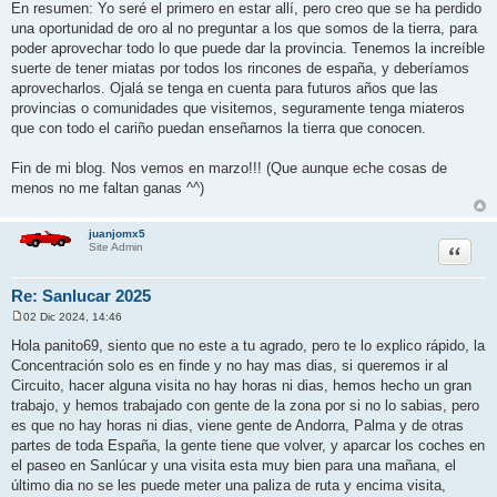
En resumen: Yo seré el primero en estar allí, pero creo que se ha perdido
una oportunidad de oro al no preguntar a los que somos de la tierra, para
poder aprovechar todo lo que puede dar la provincia. Tenemos la increíble
suerte de tener miatas por todos los rincones de españa, y deberíamos
aprovecharlos. Ojalá se tenga en cuenta para futuros años que las
provincias o comunidades que visitemos, seguramente tenga miateros
que con todo el cariño puedan enseñarnos la tierra que conocen.
Fin de mi blog. Nos vemos en marzo!!! (Que aunque eche cosas de
menos no me faltan ganas ^^)
juanjomx5
Citar
Site Admin
Re: Sanlucar 2025
02 Dic 2024, 14:46
M
e
Hola panito69, siento que no este a tu agrado, pero te lo explico rápido, la
n
Concentración solo es en finde y no hay mas dias, si queremos ir al
s
a
Circuito, hacer alguna visita no hay horas ni dias, hemos hecho un gran
j
trabajo, y hemos trabajado con gente de la zona por si no lo sabias, pero
e
es que no hay horas ni dias, viene gente de Andorra, Palma y de otras
partes de toda España, la gente tiene que volver, y aparcar los coches en
el paseo en Sanlúcar y una visita esta muy bien para una mañana, el
último dia no se les puede meter una paliza de ruta y encima visita,