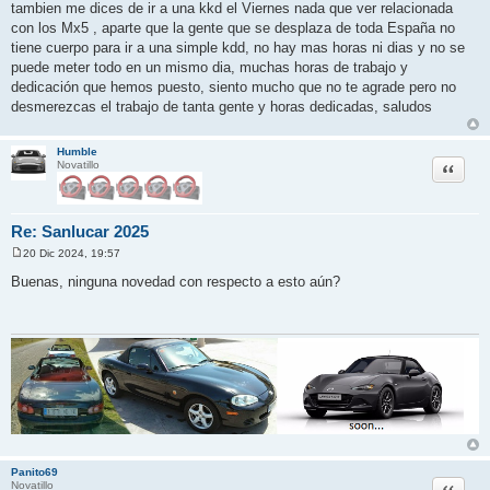
tambien me dices de ir a una kkd el Viernes nada que ver relacionada
con los Mx5 , aparte que la gente que se desplaza de toda España no
tiene cuerpo para ir a una simple kdd, no hay mas horas ni dias y no se
puede meter todo en un mismo dia, muchas horas de trabajo y
dedicación que hemos puesto, siento mucho que no te agrade pero no
desmerezcas el trabajo de tanta gente y horas dedicadas, saludos
Humble
Citar
Novatillo
Re: Sanlucar 2025
20 Dic 2024, 19:57
M
e
Buenas, ninguna novedad con respecto a esto aún?
n
s
a
j
e
Panito69
Citar
Novatillo