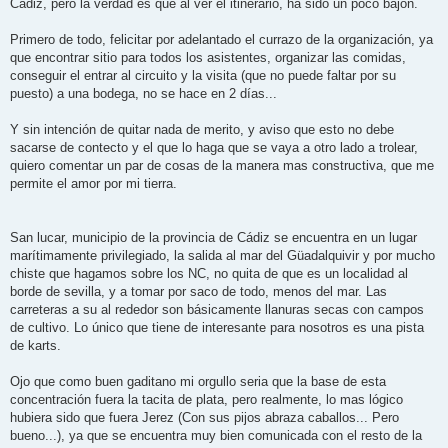
Cádiz, pero la verdad es que al ver el itinerario, ha sido un poco bajón.
e
Primero de todo, felicitar por adelantado el currazo de la organización, ya
que encontrar sitio para todos los asistentes, organizar las comidas,
conseguir el entrar al circuito y la visita (que no puede faltar por su
puesto) a una bodega, no se hace en 2 días...
Y sin intención de quitar nada de merito, y aviso que esto no debe
sacarse de contecto y el que lo haga que se vaya a otro lado a trolear,
quiero comentar un par de cosas de la manera mas constructiva, que me
permite el amor por mi tierra.
San lucar, municipio de la provincia de Cádiz se encuentra en un lugar
marítimamente privilegiado, la salida al mar del Güadalquivir y por mucho
chiste que hagamos sobre los NC, no quita de que es un localidad al
borde de sevilla, y a tomar por saco de todo, menos del mar. Las
carreteras a su al rededor son básicamente llanuras secas con campos
de cultivo. Lo único que tiene de interesante para nosotros es una pista
de karts.
Ojo que como buen gaditano mi orgullo seria que la base de esta
concentración fuera la tacita de plata, pero realmente, lo mas lógico
hubiera sido que fuera Jerez (Con sus pijos abraza caballos... Pero
bueno...), ya que se encuentra muy bien comunicada con el resto de la