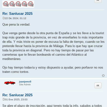
Re: Sanlucar 2025
22 Dic 2024, 01:12
M
e
Que pena la verdad.
n
s
a
Que venga gente desde la otra punta de España y se les lleve a la tourist
j
trap más grande de la provincia, en vez de enseñarles lo más importante
e
de ella. Y más triste es poner de escusa la falta de tiempo, cuando se les
pretende llevar hasta la provincia de Málaga. Para lo que hay que cruzar
toda la provincia en diagonal. Pero no hay tiempo de pasar por las
carrerteras que te llevan bordeando el camino del Atlántico al
mediterráneo.
Ojo hay tiempo todavía y estoy dispuesto a ayudar, pero porfavor no nos
traten como tontos.
juanjomx5
Citar
Site Admin
Re: Sanlucar 2025
01 Ene 2025, 23:03
M
e
Se abre el plazo de inscripción, aqui teneis toda la info, saludos a todos