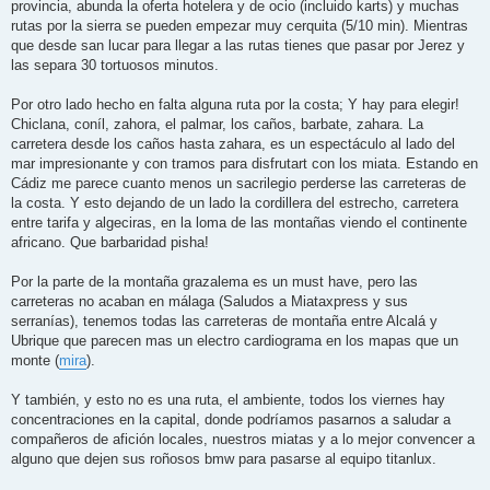
provincia, abunda la oferta hotelera y de ocio (incluido karts) y muchas
rutas por la sierra se pueden empezar muy cerquita (5/10 min). Mientras
que desde san lucar para llegar a las rutas tienes que pasar por Jerez y
las separa 30 tortuosos minutos.
Por otro lado hecho en falta alguna ruta por la costa; Y hay para elegir!
Chiclana, coníl, zahora, el palmar, los caños, barbate, zahara. La
carretera desde los caños hasta zahara, es un espectáculo al lado del
mar impresionante y con tramos para disfrutart con los miata. Estando en
Cádiz me parece cuanto menos un sacrilegio perderse las carreteras de
la costa. Y esto dejando de un lado la cordillera del estrecho, carretera
entre tarifa y algeciras, en la loma de las montañas viendo el continente
africano. Que barbaridad pisha!
Por la parte de la montaña grazalema es un must have, pero las
carreteras no acaban en málaga (Saludos a Miataxpress y sus
serranías), tenemos todas las carreteras de montaña entre Alcalá y
Ubrique que parecen mas un electro cardiograma en los mapas que un
monte (
mira
).
Y también, y esto no es una ruta, el ambiente, todos los viernes hay
concentraciones en la capital, donde podríamos pasarnos a saludar a
compañeros de afición locales, nuestros miatas y a lo mejor convencer a
alguno que dejen sus roñosos bmw para pasarse al equipo titanlux.