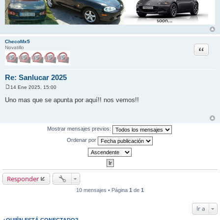
ChecoMx5
Citar
Novatillo
Re: Sanlucar 2025
14 Ene 2025, 15:00
M
e
Uno mas que se apunta por aquí!! nos vemos!!
n
s
a
j
e
Mostrar mensajes previos:
Ordenar por
Responder
10 mensajes • Página
1
de
1
Ir a
¿QUIÉN ESTÁ CONECTADO?