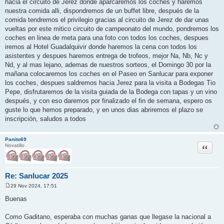
hacia el circuito de Jerez donde aparcaremos los coches y haremos
nuestra comida alli, dispondremos de un buffet libre, después de la
comida tendremos el privilegio gracias al circuito de Jerez de dar unas
vueltas por este mitico circuito de campeonato del mundo, pondremos los
coches en linea de meta para una foto con todos los coches, despues
iremos al Hotel Guadalquivir donde haremos la cena con todos los
asistentes y despues haremos entrega de trofeos, mejor Na, Nb, Nc y
Nd, y al mas lejano, ademas de nuestros sorteos, el Domingo 30 por la
mañana colocaremos los coches en el Paseo en Sanlucar para exponer
los coches, despues saldremos hacia Jerez para la visita a Bodegas Tio
Pepe, disfrutaremos de la visita guiada de la Bodega con tapas y un vino
después, y con eso daremos por finalizado el fin de semana, espero os
guste lo que hemos preparado, y en unos dias abriremos el plazo se
inscripción, saludos a todos
Panito69
Citar
Novatillo
Re: Sanlucar 2025
29 Nov 2024, 17:51
M
e
Buenas
n
s
a
Como Gaditano, esperaba con muchas ganas que llegase la nacional a
j