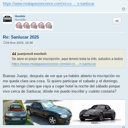
n
https://www.miatapasionconce.com/xii-co ... n-sanlucar
s
a
j
e
Humble
Citar
Novatillo
Re: Sanlucar 2025
04 Ene 2025, 16:38
M
e
n
juanjomx5 escribió:
s
Se abre el plazo de inscripción, aqui teneis toda la info, saludos a todos
a
j
https://www.miatapasionconce.com/xii-co ... n-sanlucar
e
Buenas Juanjo, después de ver que ya habéis abierto la inscripción no
me queda clara una cosa. Si quiero participar el sabado y el domingo,
pero no tengo claro que vaya a coger hotel la noche del sábado porque
vivo cerca de Sanlucar, dónde me puedo inscribir y cuánto costaría?