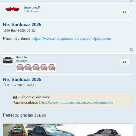
juanjomx5
Citar
Site Admin
Re: Sanlucar 2025
09 Ene 2025, 09:32
M
e
Para inscribirse
https://www.miatapasionconce.com/paquetes
n
s
a
j
e
Humble
Citar
Novatillo
Re: Sanlucar 2025
11 Ene 2025, 16:12
M
e
n
juanjomx5 escribió:
s
Para inscribirse
https://www.miatapasionconce.com/paquetes
a
j
e
Perfecto, gracias Juanjo