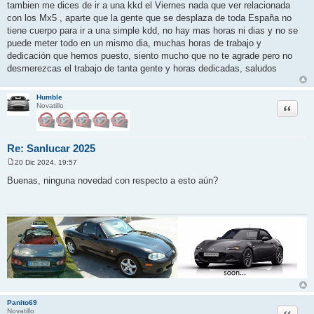
tambien me dices de ir a una kkd el Viernes nada que ver relacionada
con los Mx5 , aparte que la gente que se desplaza de toda España no
tiene cuerpo para ir a una simple kdd, no hay mas horas ni dias y no se
puede meter todo en un mismo dia, muchas horas de trabajo y
dedicación que hemos puesto, siento mucho que no te agrade pero no
desmerezcas el trabajo de tanta gente y horas dedicadas, saludos
Humble
Citar
Novatillo
Re: Sanlucar 2025
20 Dic 2024, 19:57
M
e
Buenas, ninguna novedad con respecto a esto aún?
n
s
a
j
e
Panito69
Citar
Novatillo