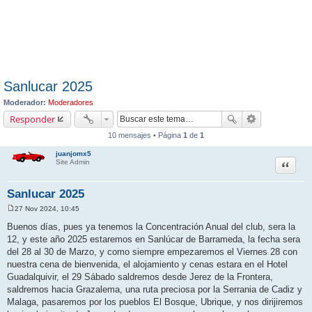
Sanlucar 2025
Moderador:
Moderadores
Responder
10 mensajes • Página
1
de
1
juanjomx5
Citar
Site Admin
Sanlucar 2025
27 Nov 2024, 10:45
M
e
Buenos días, pues ya tenemos la Concentración Anual del club, sera la
n
12, y este año 2025 estaremos en Sanlúcar de Barrameda, la fecha sera
s
a
del 28 al 30 de Marzo, y como siempre empezaremos el Viernes 28 con
j
nuestra cena de bienvenida, el alojamiento y cenas estara en el Hotel
e
Guadalquivir, el 29 Sábado saldremos desde Jerez de la Frontera,
saldremos hacia Grazalema, una ruta preciosa por la Serrania de Cadiz y
Malaga, pasaremos por los pueblos El Bosque, Ubrique, y nos dirijiremos