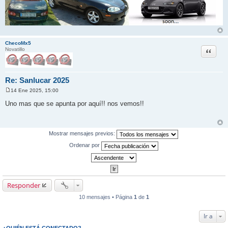
ChecoMx5
Citar
Novatillo
Re: Sanlucar 2025
14 Ene 2025, 15:00
M
e
Uno mas que se apunta por aquí!! nos vemos!!
n
s
a
j
e
Mostrar mensajes previos:
Ordenar por
Responder
10 mensajes • Página
1
de
1
Ir a
¿QUIÉN ESTÁ CONECTADO?