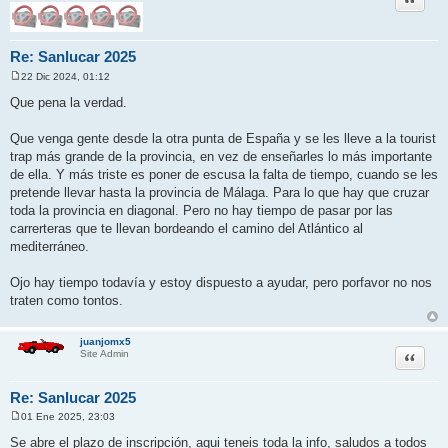
Re: Sanlucar 2025
22 Dic 2024, 01:12
M
e
Que pena la verdad.
n
s
a
Que venga gente desde la otra punta de España y se les lleve a la tourist
j
trap más grande de la provincia, en vez de enseñarles lo más importante
e
de ella. Y más triste es poner de escusa la falta de tiempo, cuando se les
pretende llevar hasta la provincia de Málaga. Para lo que hay que cruzar
toda la provincia en diagonal. Pero no hay tiempo de pasar por las
carrerteras que te llevan bordeando el camino del Atlántico al
mediterráneo.
Ojo hay tiempo todavía y estoy dispuesto a ayudar, pero porfavor no nos
traten como tontos.
juanjomx5
Citar
Site Admin
Re: Sanlucar 2025
01 Ene 2025, 23:03
M
e
Se abre el plazo de inscripción, aqui teneis toda la info, saludos a todos