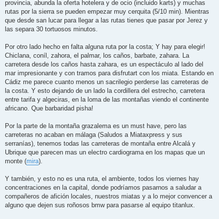
provincia, abunda la oferta hotelera y de ocio (incluido karts) y muchas
rutas por la sierra se pueden empezar muy cerquita (5/10 min). Mientras
que desde san lucar para llegar a las rutas tienes que pasar por Jerez y
las separa 30 tortuosos minutos.
Por otro lado hecho en falta alguna ruta por la costa; Y hay para elegir!
Chiclana, coníl, zahora, el palmar, los caños, barbate, zahara. La
carretera desde los caños hasta zahara, es un espectáculo al lado del
mar impresionante y con tramos para disfrutart con los miata. Estando en
Cádiz me parece cuanto menos un sacrilegio perderse las carreteras de
la costa. Y esto dejando de un lado la cordillera del estrecho, carretera
entre tarifa y algeciras, en la loma de las montañas viendo el continente
africano. Que barbaridad pisha!
Por la parte de la montaña grazalema es un must have, pero las
carreteras no acaban en málaga (Saludos a Miataxpress y sus
serranías), tenemos todas las carreteras de montaña entre Alcalá y
Ubrique que parecen mas un electro cardiograma en los mapas que un
monte (
mira
).
Y también, y esto no es una ruta, el ambiente, todos los viernes hay
concentraciones en la capital, donde podríamos pasarnos a saludar a
compañeros de afición locales, nuestros miatas y a lo mejor convencer a
alguno que dejen sus roñosos bmw para pasarse al equipo titanlux.