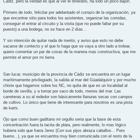
Cádiz, pero la verdad es que al ver el itinerario, ha sido un poco bajón.
e
Primero de todo, felicitar por adelantado el currazo de la organización, ya
que encontrar sitio para todos los asistentes, organizar las comidas,
conseguir el entrar al circuito y la visita (que no puede faltar por su
puesto) a una bodega, no se hace en 2 días...
Y sin intención de quitar nada de merito, y aviso que esto no debe
sacarse de contecto y el que lo haga que se vaya a otro lado a trolear,
quiero comentar un par de cosas de la manera mas constructiva, que me
permite el amor por mi tierra.
San lucar, municipio de la provincia de Cádiz se encuentra en un lugar
marítimamente privilegiado, la salida al mar del Güadalquivir y por mucho
chiste que hagamos sobre los NC, no quita de que es un localidad al
borde de sevilla, y a tomar por saco de todo, menos del mar. Las
carreteras a su al rededor son básicamente llanuras secas con campos
de cultivo. Lo único que tiene de interesante para nosotros es una pista
de karts.
Ojo que como buen gaditano mi orgullo seria que la base de esta
concentración fuera la tacita de plata, pero realmente, lo mas lógico
hubiera sido que fuera Jerez (Con sus pijos abraza caballos... Pero
bueno...), ya que se encuentra muy bien comunicada con el resto de la