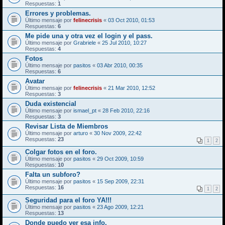
Respuestas:
1
Errores y problemas.
Último mensaje por
felinecrisis
«
03 Oct 2010, 01:53
Respuestas:
6
Me pide una y otra vez el login y el pass.
Último mensaje por
Grabriele
«
25 Jul 2010, 10:27
Respuestas:
4
Fotos
Último mensaje por
pasitos
«
03 Abr 2010, 00:35
Respuestas:
6
Avatar
Último mensaje por
felinecrisis
«
21 Mar 2010, 12:52
Respuestas:
3
Duda existencial
Último mensaje por
ismael_pt
«
28 Feb 2010, 22:16
Respuestas:
3
Revisar Lista de Miembros
Último mensaje por
arturo
«
30 Nov 2009, 22:42
Respuestas:
23
1
2
Colgar fotos en el foro.
Último mensaje por
pasitos
«
29 Oct 2009, 10:59
Respuestas:
10
Falta un subforo?
Último mensaje por
pasitos
«
15 Sep 2009, 22:31
Respuestas:
16
1
2
Seguridad para el foro YA!!!
Último mensaje por
pasitos
«
23 Ago 2009, 12:21
Respuestas:
13
Donde puedo ver esa info.