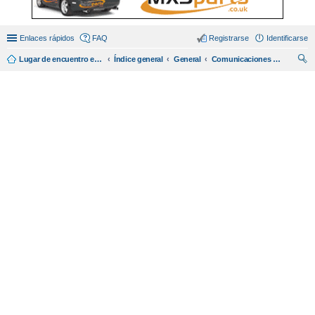
Enlaces rápidos
FAQ
Registrarse
Identificarse
Lugar de encuentro en español de amantes del miata/mx5.
Índice general
General
Comunicaciones con el equipo de administracion
us
car