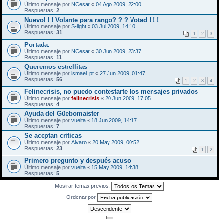
Último mensaje por
NCesar
«
04 Ago 2009, 22:00
Respuestas:
2
Nuevo! ! ! Volante para rango? ? ? Votad ! ! !
Último mensaje por
S-light
«
03 Jul 2009, 14:10
Respuestas:
31
1
2
3
Portada.
Último mensaje por
NCesar
«
30 Jun 2009, 23:37
Respuestas:
11
Queremos estrellitas
Último mensaje por
ismael_pt
«
27 Jun 2009, 01:47
Respuestas:
56
1
2
3
4
Felinecrisis, no puedo contestarte los mensajes privados
Último mensaje por
felinecrisis
«
20 Jun 2009, 17:05
Respuestas:
4
Ayuda del Güebomaister
Último mensaje por
vuelta
«
18 Jun 2009, 14:17
Respuestas:
7
Se aceptan criticas
Último mensaje por
Alvaro
«
20 May 2009, 00:52
Respuestas:
23
1
2
Primero pregunto y después acuso
Último mensaje por
vuelta
«
15 May 2009, 14:38
Respuestas:
5
Mostrar temas previos:
Ordenar por