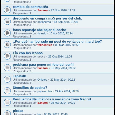
Respuestas:
2
cambio de contraseña
Último mensaje por
Sanson
«
22 Nov 2016, 11:59
Respuestas:
1
descuento en compra mx5 por ser del club.
Último mensaje por
carlaherna
«
18 Sep 2015, 12:36
Respuestas:
3
fotos reportaje abe bajar el coche
Último mensaje por
ricardo
«
15 Abr 2015, 22:24
Respuestas:
2
¿Por qué han borrado mi post de venta de un hard top?
Último mensaje por
felinecrisis
«
05 Mar 2015, 09:58
Respuestas:
2
Lío con los iconos
Último mensaje por
sebys
«
23 Oct 2014, 11:04
Respuestas:
2
problema para poner mi foto del perfil
Último mensaje por
Sanson
«
31 May 2014, 09:12
Respuestas:
2
Tapatalk.
Último mensaje por
Ohkitos
«
27 May 2014, 00:12
Respuestas:
4
Utensilios de cocina?
Último mensaje por
papaventux
«
24 Abr 2014, 20:26
Respuestas:
2
Descuentos Neumáticos y mecánica zona Madrid
Último mensaje por
Sanson
«
05 Mar 2014, 07:01
Respuestas:
1
piezas
Último mensaje por
loy
«
08 Dic 2012, 12:49