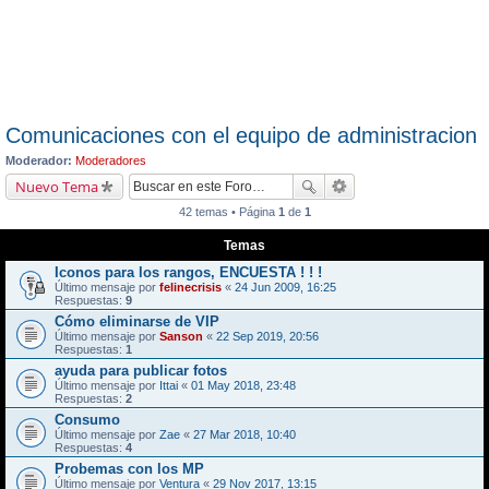
Comunicaciones con el equipo de administracion
Moderador:
Moderadores
Nuevo Tema
42 temas • Página
1
de
1
Temas
Iconos para los rangos, ENCUESTA ! ! !
Último mensaje por
felinecrisis
«
24 Jun 2009, 16:25
Respuestas:
9
Cómo eliminarse de VIP
Último mensaje por
Sanson
«
22 Sep 2019, 20:56
Respuestas:
1
ayuda para publicar fotos
Último mensaje por
Ittai
«
01 May 2018, 23:48
Respuestas:
2
Consumo
Último mensaje por
Zae
«
27 Mar 2018, 10:40
Respuestas:
4
Probemas con los MP
Último mensaje por
Ventura
«
29 Nov 2017, 13:15