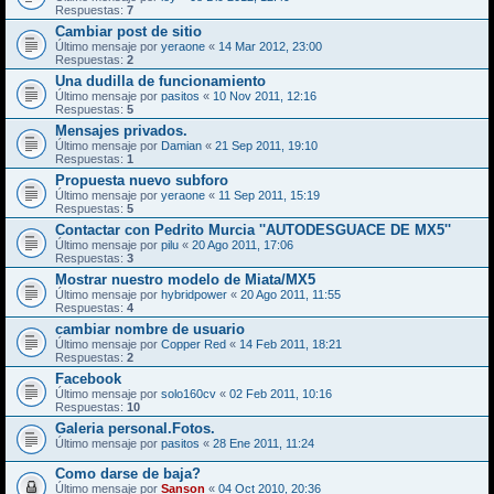
Respuestas:
7
Cambiar post de sitio
Último mensaje por
yeraone
«
14 Mar 2012, 23:00
Respuestas:
2
Una dudilla de funcionamiento
Último mensaje por
pasitos
«
10 Nov 2011, 12:16
Respuestas:
5
Mensajes privados.
Último mensaje por
Damian
«
21 Sep 2011, 19:10
Respuestas:
1
Propuesta nuevo subforo
Último mensaje por
yeraone
«
11 Sep 2011, 15:19
Respuestas:
5
Contactar con Pedrito Murcia ''AUTODESGUACE DE MX5''
Último mensaje por
pilu
«
20 Ago 2011, 17:06
Respuestas:
3
Mostrar nuestro modelo de Miata/MX5
Último mensaje por
hybridpower
«
20 Ago 2011, 11:55
Respuestas:
4
cambiar nombre de usuario
Último mensaje por
Copper Red
«
14 Feb 2011, 18:21
Respuestas:
2
Facebook
Último mensaje por
solo160cv
«
02 Feb 2011, 10:16
Respuestas:
10
Galeria personal.Fotos.
Último mensaje por
pasitos
«
28 Ene 2011, 11:24
Como darse de baja?
Último mensaje por
Sanson
«
04 Oct 2010, 20:36