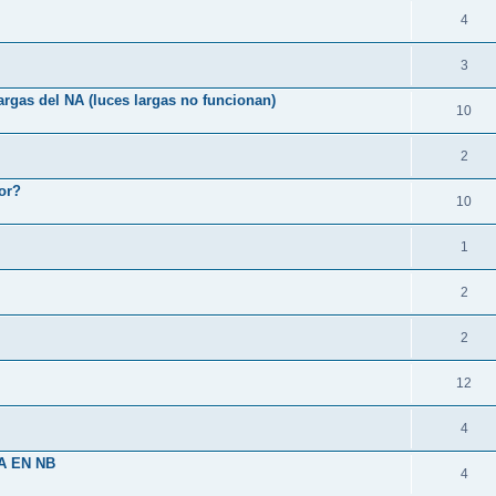
4
3
argas del NA (luces largas no funcionan)
10
2
or?
10
1
2
2
12
4
A EN NB
4