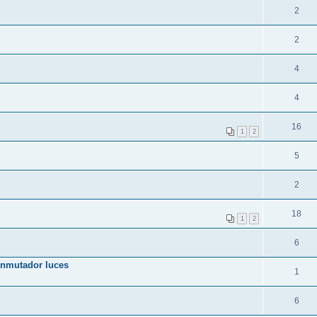
2
2
4
4
16
1
2
5
2
18
1
2
6
conmutador luces
1
6