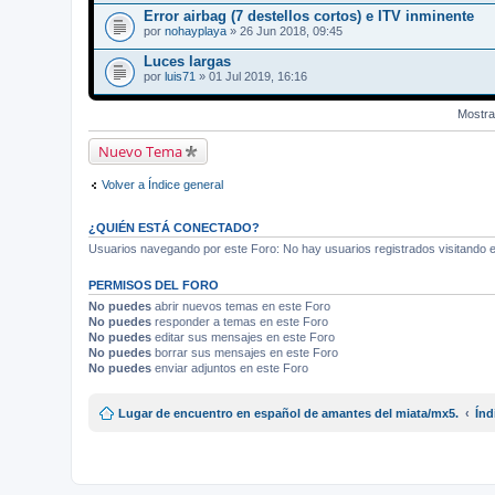
n
d
Error airbag (7 destellos cortos) e ITV inminente
t
j
por
o
nohayplaya
» 26 Jun 2018, 09:45
u
(
n
s
Luces largas
t
)
por
o
luis71
» 01 Jul 2019, 16:16
(
s
Mostra
)
Nuevo Tema
Volver a Índice general
¿QUIÉN ESTÁ CONECTADO?
Usuarios navegando por este Foro: No hay usuarios registrados visitando el
PERMISOS DEL FORO
No puedes
abrir nuevos temas en este Foro
No puedes
responder a temas en este Foro
No puedes
editar sus mensajes en este Foro
No puedes
borrar sus mensajes en este Foro
No puedes
enviar adjuntos en este Foro
Lugar de encuentro en español de amantes del miata/mx5.
Índ