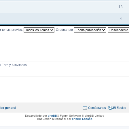
13
4
r temas previos:
Ordenar por
 Foro y 6 invitados
ice general
Contáctanos
El Equipo
Desarrollado por
phpBB
® Forum Software © phpBB Limited
Traducción al español por
phpBB España