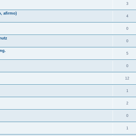
3
, afirmo)
4
0
nutz
0
ng.
5
0
12
1
2
0
1