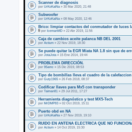
Scanner de diagnosis
por
UrKoKaiNa
» 30 Mar 2020, 21:48
Subwoofer
por
UrKoKaiNa
» 08 May 2020, 12:46
Brico: limpiar contactos del conmutador de luces l
por
IcemanMD
» 22 Abr 2019, 11:56
A
d
Caja de cambios aceite palanca NB DEL 2001
j
por
Actium
» 22 Nov 2019, 18:30
u
n
Se puede quitar la EGR Miata NA 1.8 sin que de err
t
por
o
JotaJota
» 15 Ene 2014, 19:44
(
s
PROBLEMA DIRECCIÓN.
)
por
95amc
» 15 Dic 2019, 08:53
Tipo de bombillas lleva el cuadro de la calefaccion
por
Guty1965
» 26 Feb 2018, 08:37
Codificar llaves para Mx5 con transponder
por
Taiman81
» 29 Jul 2011, 17:27
Herramienta diagnóstico y test MX5-Tech
por
MrDMP83
» 02 Oct 2019, 15:11
Puerto obd en NA
por
UrKoKaiNa
» 27 Nov 2019, 19:10
RUIDO EN ANTENA ELECTRICA QUE NO FUNCION
por
Actium
» 14 Oct 2019, 15:30