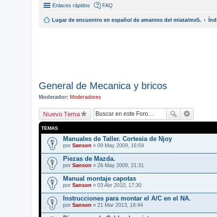
Enlaces rápidos
FAQ
Lugar de encuentro en español de amantes del miata/mx5.
Índ
General de Mecanica y bricos
Moderador:
Moderadores
Nuevo Tema
TEMAS
Manuales de Taller. Cortesia de Njoy
por
Sanson
» 09 May 2009, 16:59
Piezas de Mazda.
por
Sanson
» 26 May 2009, 21:31
Manual montaje capotas
por
Sanson
» 03 Abr 2010, 17:30
Instrucciones para montar el A/C en el NA.
por
Sanson
» 21 Mar 2013, 18:44