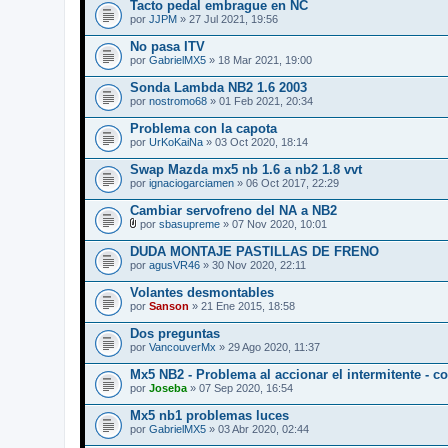
Tacto pedal embrague en NC
por
JJPM
» 27 Jul 2021, 19:56
No pasa ITV
por
GabrielMX5
» 18 Mar 2021, 19:00
Sonda Lambda NB2 1.6 2003
por
nostromo68
» 01 Feb 2021, 20:34
Problema con la capota
por
UrKoKaiNa
» 03 Oct 2020, 18:14
Swap Mazda mx5 nb 1.6 a nb2 1.8 vvt
por
ignaciogarciamen
» 06 Oct 2017, 22:29
Cambiar servofreno del NA a NB2
por
sbasupreme
» 07 Nov 2020, 10:01
A
d
DUDA MONTAJE PASTILLAS DE FRENO
j
por
agusVR46
» 30 Nov 2020, 22:11
u
n
Volantes desmontables
t
por
o
Sanson
» 21 Ene 2015, 18:58
(
s
Dos preguntas
)
por
VancouverMx
» 29 Ago 2020, 11:37
Mx5 NB2 - Problema al accionar el intermitente - 
por
Joseba
» 07 Sep 2020, 16:54
Mx5 nb1 problemas luces
por
GabrielMX5
» 03 Abr 2020, 02:44