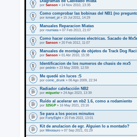
Diagramas de Cableado miata
por
Sanson
» 14 Nov 2010, 13:35
Como comprobar las bobinas del NB1 (no pregunto
por
ismael_pt
» 15 Jul 2011, 14:29
Manuales Reparacion Miatas
por
roumiata
» 07 Feb 2013, 21:07
Como hacer conexiones electricas. Sacado de Mx5
por
Sanson
» 20 Feb 2012, 11:07
Manuales de montaje de objetos de Track Dog Raci
por
Sanson
» 01 Abr 2010, 15:38
Identificacion de los numeros de chasis de mx5
por
pedrito
» 23 May 2009, 12:59
Me quedé sin luces :S
por
comic_drunk
» 06 Ago 2009, 22:34
Radiador calefacción NB2
por
miguelsr
» 24 Ago 2023, 13:39
Ruído al acelerar en nb2 1.6, como a rodamiento
por
325GP
» 16 May 2021, 23:16
Se para a los pocos minutos
por
FortyEight
» 20 Feb 2022, 13:01
Kit de anulacion de egr. Alguien lo a montado?
por
Minotauro
» 07 Sep 2021, 01:29