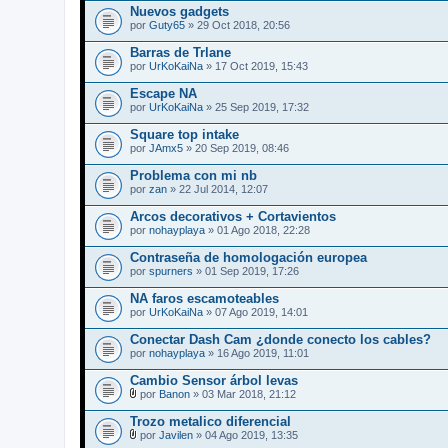
Nuevos gadgets
por
Guty65
» 29 Oct 2018, 20:56
Barras de Trlane
por
UrKoKaiNa
» 17 Oct 2019, 15:43
Escape NA
por
UrKoKaiNa
» 25 Sep 2019, 17:32
Square top intake
por
JAmx5
» 20 Sep 2019, 08:46
Problema con mi nb
por
zan
» 22 Jul 2014, 12:07
Arcos decorativos + Cortavientos
por
nohayplaya
» 01 Ago 2018, 22:28
Contraseña de homologación europea
por
spurners
» 01 Sep 2019, 17:26
NA faros escamoteables
por
UrKoKaiNa
» 07 Ago 2019, 14:01
Conectar Dash Cam ¿donde conecto los cables?
por
nohayplaya
» 16 Ago 2019, 11:01
Cambio Sensor árbol levas
por
Banon
» 03 Mar 2018, 21:12
A
d
Trozo metalico diferencial
j
por
Javilen
» 04 Ago 2019, 13:35
u
A