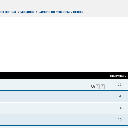
ice general
Mecanica
General de Mecanica y bricos
RESPUESTA
26
1
2
9
14
10