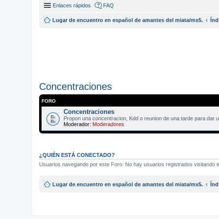
Enlaces rápidos
FAQ
Lugar de encuentro en español de amantes del miata/mx5.
Índ
Concentraciones
FORO
Concentraciones
Propon una concentracion, Kdd o reunion de una tarde para dar u
Moderador:
Moderadores
¿QUIÉN ESTÁ CONECTADO?
Usuarios navegando por este Foro: No hay usuarios registrados visitando el
Lugar de encuentro en español de amantes del miata/mx5.
Índ