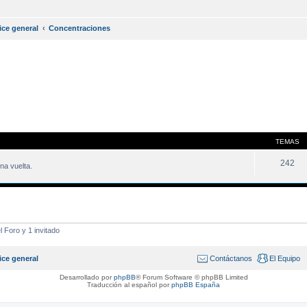
ice general
Concentraciones
TEMAS
242
na vuelta.
 Foro y 1 invitado
ice general
Contáctanos
El Equipo
Desarrollado por
phpBB
® Forum Software © phpBB Limited
Traducción al español por
phpBB España