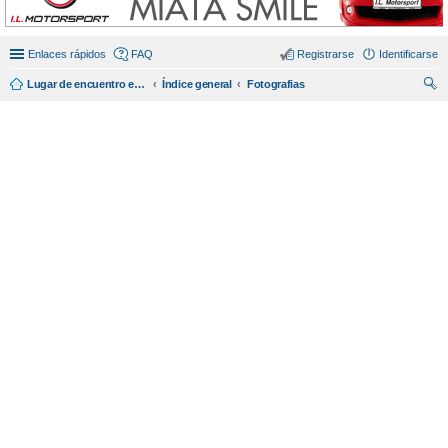
Enlaces rápidos
FAQ
Registrarse
Identificarse
Lugar de encuentro en español de amantes del miata/mx5.
Índice general
Fotografias
us
car