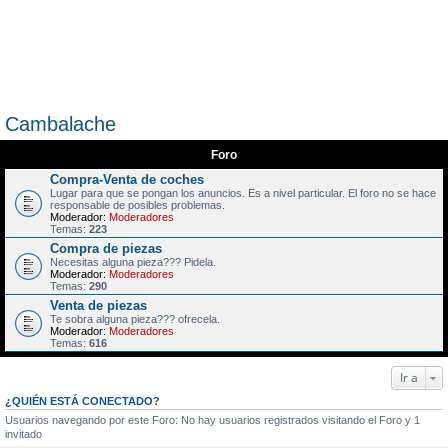
Cambalache
Foro
Compra-Venta de coches
Lugar para que se pongan los anuncios. Es a nivel particular. El foro no se hace
responsable de posibles problemas.
Moderador:
Moderadores
Temas:
223
Compra de piezas
Necesitas alguna pieza??? Pidela.
Moderador:
Moderadores
Temas:
290
Venta de piezas
Te sobra alguna pieza??? ofrecela.
Moderador:
Moderadores
Temas:
616
Ir a
¿QUIÉN ESTÁ CONECTADO?
Usuarios navegando por este Foro: No hay usuarios registrados visitando el Foro y 1
invitado