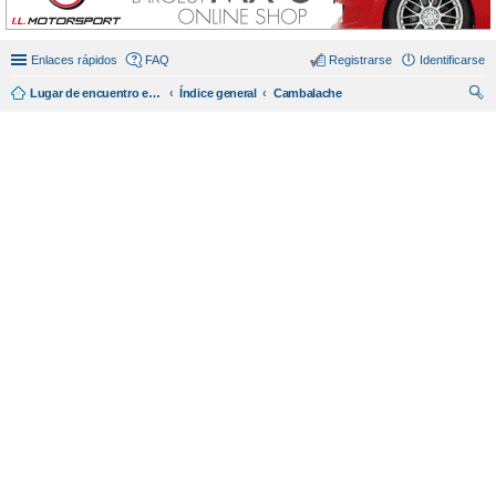
Enlaces rápidos
FAQ
Registrarse
Identificarse
Lugar de encuentro en español de amantes del miata/mx5.
Índice general
Cambalache
us
car