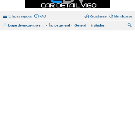
Enlaces rápidos
FAQ
Registrarse
Identificarse
Lugar de encuentro en español de amantes del miata/mx5.
Índice general
General
Invitados
us
car