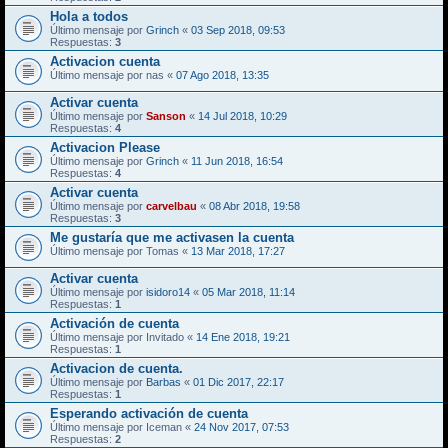
Hola a todos
Último mensaje por
Grinch
«
03 Sep 2018, 09:53
Respuestas:
3
Activacion cuenta
Último mensaje por
nas
«
07 Ago 2018, 13:35
Activar cuenta
Último mensaje por
Sanson
«
14 Jul 2018, 10:29
Respuestas:
4
Activacion Please
Último mensaje por
Grinch
«
11 Jun 2018, 16:54
Respuestas:
4
Activar cuenta
Último mensaje por
carvelbau
«
08 Abr 2018, 19:58
Respuestas:
3
Me gustaría que me activasen la cuenta
Último mensaje por
Tomas
«
13 Mar 2018, 17:27
Activar cuenta
Último mensaje por
isidoro14
«
05 Mar 2018, 11:14
Respuestas:
1
Activación de cuenta
Último mensaje por
Invitado
«
14 Ene 2018, 19:21
Respuestas:
1
Activacion de cuenta.
Último mensaje por
Barbas
«
01 Dic 2017, 22:17
Respuestas:
1
Esperando activación de cuenta
Último mensaje por
Iceman
«
24 Nov 2017, 07:53
Respuestas:
2