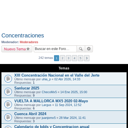
Concentraciones
Moderador:
Moderadores
Nuevo Tema
242 temas
1
2
3
4
5
Temas
XIII Concentración Nacional en el Valle del Jerte
Último mensaje por
uhia_p
«
02 Abr 2026, 14:33
Respuestas:
1
Sanlucar 2025
Último mensaje por
ChecoMx5
«
14 Ene 2025, 15:00
Respuestas:
9
VUELTA A MALLORCA MX5 2020 02-Mayo
Último mensaje por
Largus
«
11 Sep 2024, 12:52
Respuestas:
6
Cuenca Abril 2024
Último mensaje por
juanjomx5
«
28 Mar 2024, 11:41
Respuestas:
3
Calendario de kdds y Concentracion anual