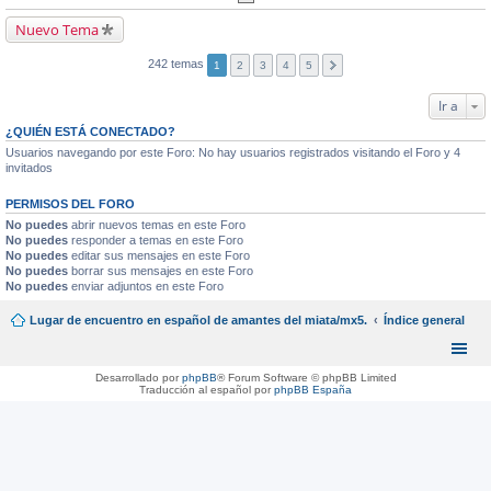
Nuevo Tema
242 temas
1
2
3
4
5
Ir a
¿QUIÉN ESTÁ CONECTADO?
Usuarios navegando por este Foro: No hay usuarios registrados visitando el Foro y 4
invitados
PERMISOS DEL FORO
No puedes
abrir nuevos temas en este Foro
No puedes
responder a temas en este Foro
No puedes
editar sus mensajes en este Foro
No puedes
borrar sus mensajes en este Foro
No puedes
enviar adjuntos en este Foro
Lugar de encuentro en español de amantes del miata/mx5.
Índice general
Desarrollado por
phpBB
® Forum Software © phpBB Limited
Traducción al español por
phpBB España