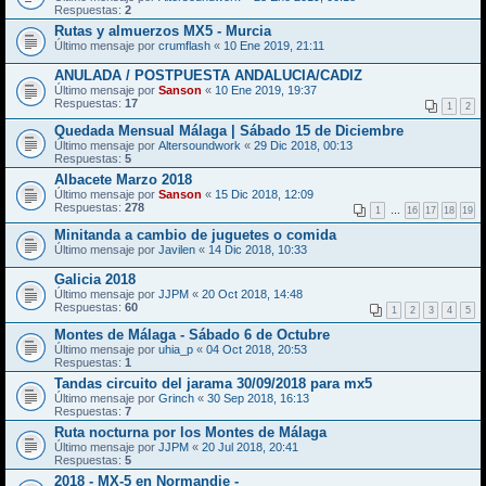
Respuestas:
2
Rutas y almuerzos MX5 - Murcia
Último mensaje por
crumflash
«
10 Ene 2019, 21:11
ANULADA / POSTPUESTA ANDALUCIA/CADIZ
Último mensaje por
Sanson
«
10 Ene 2019, 19:37
Respuestas:
17
1
2
Quedada Mensual Málaga | Sábado 15 de Diciembre
Último mensaje por
Altersoundwork
«
29 Dic 2018, 00:13
Respuestas:
5
Albacete Marzo 2018
Último mensaje por
Sanson
«
15 Dic 2018, 12:09
Respuestas:
278
1
…
16
17
18
19
Minitanda a cambio de juguetes o comida
Último mensaje por
Javilen
«
14 Dic 2018, 10:33
Galicia 2018
Último mensaje por
JJPM
«
20 Oct 2018, 14:48
Respuestas:
60
1
2
3
4
5
Montes de Málaga - Sábado 6 de Octubre
Último mensaje por
uhia_p
«
04 Oct 2018, 20:53
Respuestas:
1
Tandas circuito del jarama 30/09/2018 para mx5
Último mensaje por
Grinch
«
30 Sep 2018, 16:13
Respuestas:
7
Ruta nocturna por los Montes de Málaga
Último mensaje por
JJPM
«
20 Jul 2018, 20:41
Respuestas:
5
2018 - MX-5 en Normandie -