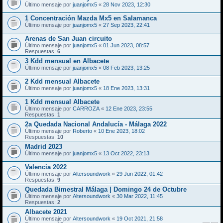
Último mensaje por
juanjomx5
«
28 Nov 2023, 12:30
1 Concentración Mazda Mx5 en Salamanca
Último mensaje por
juanjomx5
«
27 Sep 2023, 22:41
Arenas de San Juan circuito
Último mensaje por
juanjomx5
«
01 Jun 2023, 08:57
Respuestas:
6
3 Kdd mensual en Albacete
Último mensaje por
juanjomx5
«
08 Feb 2023, 13:25
2 Kdd mensual Albacete
Último mensaje por
juanjomx5
«
18 Ene 2023, 13:31
1 Kdd mensual Albacete
Último mensaje por
CARROZA
«
12 Ene 2023, 23:55
Respuestas:
1
2a Quedada Nacional Andalucía - Málaga 2022
Último mensaje por
Roberto
«
10 Ene 2023, 18:02
Respuestas:
10
Madrid 2023
Último mensaje por
juanjomx5
«
13 Oct 2022, 23:13
Valencia 2022
Último mensaje por
Altersoundwork
«
29 Jun 2022, 01:42
Respuestas:
9
Quedada Bimestral Málaga | Domingo 24 de Octubre
Último mensaje por
Altersoundwork
«
30 Mar 2022, 11:45
Respuestas:
2
Albacete 2021
Último mensaje por
Altersoundwork
«
19 Oct 2021, 21:58