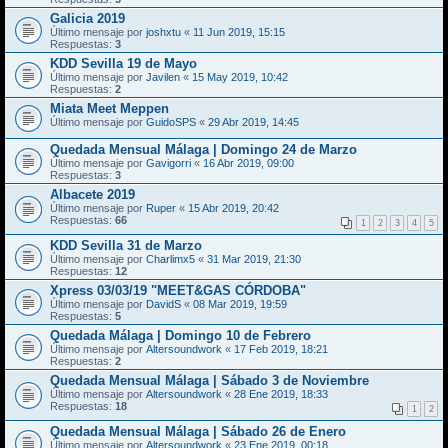
Galicia 2019
Último mensaje por
joshxtu
«
11 Jun 2019, 15:15
Respuestas:
3
KDD Sevilla 19 de Mayo
Último mensaje por
Javilen
«
15 May 2019, 10:42
Respuestas:
2
Miata Meet Meppen
Último mensaje por
GuidoSPS
«
29 Abr 2019, 14:45
Quedada Mensual Málaga | Domingo 24 de Marzo
Último mensaje por
Gavigorri
«
16 Abr 2019, 09:00
Respuestas:
3
Albacete 2019
Último mensaje por
Ruper
«
15 Abr 2019, 20:42
Respuestas:
66
1
2
3
4
5
KDD Sevilla 31 de Marzo
Último mensaje por
Charlimx5
«
31 Mar 2019, 21:30
Respuestas:
12
Xpress 03/03/19 "MEET&GAS CÓRDOBA"
Último mensaje por
DavidS
«
08 Mar 2019, 19:59
Respuestas:
5
Quedada Málaga | Domingo 10 de Febrero
Último mensaje por
Altersoundwork
«
17 Feb 2019, 18:21
Respuestas:
2
Quedada Mensual Málaga | Sábado 3 de Noviembre
Último mensaje por
Altersoundwork
«
28 Ene 2019, 18:33
Respuestas:
18
1
2
Quedada Mensual Málaga | Sábado 26 de Enero
Último mensaje por
Altersoundwork
«
23 Ene 2019, 00:18