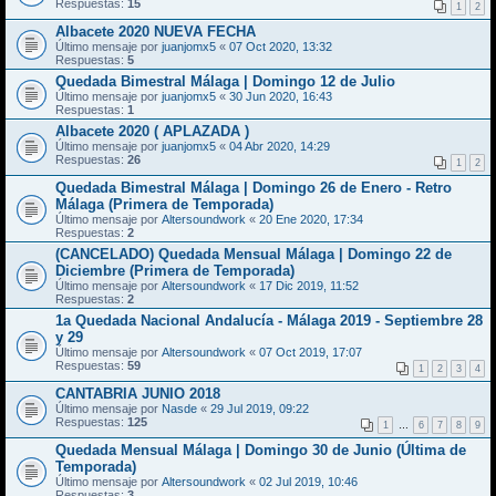
Respuestas:
15
1
2
Albacete 2020 NUEVA FECHA
Último mensaje por
juanjomx5
«
07 Oct 2020, 13:32
Respuestas:
5
Quedada Bimestral Málaga | Domingo 12 de Julio
Último mensaje por
juanjomx5
«
30 Jun 2020, 16:43
Respuestas:
1
Albacete 2020 ( APLAZADA )
Último mensaje por
juanjomx5
«
04 Abr 2020, 14:29
Respuestas:
26
1
2
Quedada Bimestral Málaga | Domingo 26 de Enero - Retro
Málaga (Primera de Temporada)
Último mensaje por
Altersoundwork
«
20 Ene 2020, 17:34
Respuestas:
2
(CANCELADO) Quedada Mensual Málaga | Domingo 22 de
Diciembre (Primera de Temporada)
Último mensaje por
Altersoundwork
«
17 Dic 2019, 11:52
Respuestas:
2
1a Quedada Nacional Andalucía - Málaga 2019 - Septiembre 28
y 29
Último mensaje por
Altersoundwork
«
07 Oct 2019, 17:07
Respuestas:
59
1
2
3
4
CANTABRIA JUNIO 2018
Último mensaje por
Nasde
«
29 Jul 2019, 09:22
Respuestas:
125
1
…
6
7
8
9
Quedada Mensual Málaga | Domingo 30 de Junio (Última de
Temporada)
Último mensaje por
Altersoundwork
«
02 Jul 2019, 10:46
Respuestas:
3