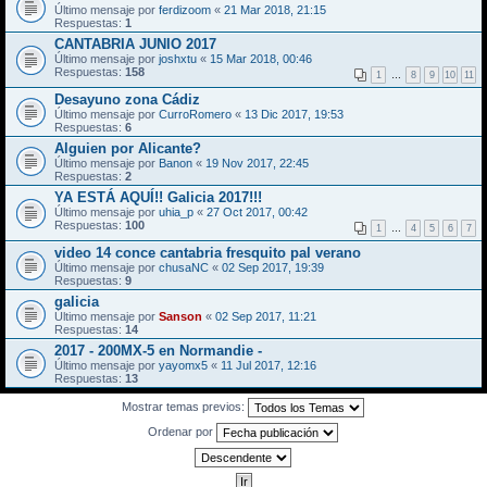
Último mensaje por
ferdizoom
«
21 Mar 2018, 21:15
Respuestas:
1
CANTABRIA JUNIO 2017
Último mensaje por
joshxtu
«
15 Mar 2018, 00:46
Respuestas:
158
1
…
8
9
10
11
Desayuno zona Cádiz
Último mensaje por
CurroRomero
«
13 Dic 2017, 19:53
Respuestas:
6
Alguien por Alicante?
Último mensaje por
Banon
«
19 Nov 2017, 22:45
Respuestas:
2
YA ESTÁ AQUÍ!! Galicia 2017!!!
Último mensaje por
uhia_p
«
27 Oct 2017, 00:42
Respuestas:
100
1
…
4
5
6
7
video 14 conce cantabria fresquito pal verano
Último mensaje por
chusaNC
«
02 Sep 2017, 19:39
Respuestas:
9
galicia
Último mensaje por
Sanson
«
02 Sep 2017, 11:21
Respuestas:
14
2017 - 200MX-5 en Normandie -
Último mensaje por
yayomx5
«
11 Jul 2017, 12:16
Respuestas:
13
Mostrar temas previos:
Ordenar por