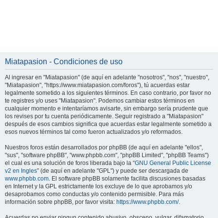
Miatapasion - Condiciones de uso
Al ingresar en "Miatapasion" (de aquí en adelante "nosotros", "nos", "nuestro",
"Miatapasion", "https://www.miatapasion.com/foros"), tú acuerdas estar
legalmente sometido a los siguientes términos. En caso contrario, por favor no
te registres y/o uses "Miatapasion". Podemos cambiar estos términos en
cualquier momento e intentaríamos avisarte, sin embargo sería prudente que
los revises por tu cuenta periódicamente. Seguir registrado a "Miatapasion"
después de esos cambios significa que acuerdas estar legalmente sometido a
esos nuevos términos tal como fueron actualizados y/o reformados.
Nuestros foros están desarrollados por phpBB (de aquí en adelante "ellos",
"sus", "software phpBB", "www.phpbb.com", "phpBB Limited", "phpBB Teams")
el cual es una solución de foros liberada bajo la “
GNU General Public License
v2 en Ingles
” (de aquí en adelante "GPL") y puede ser descargada de
www.phpbb.com
. El software phpBB solamente facilita discusiones basadas
en Internet y la GPL estrictamente los excluye de lo que aprobamos y/o
desaprobamos como conductas y/o contenido permisible. Para más
información sobre phpBB, por favor visita:
https://www.phpbb.com/
.
Acuerdas no enviar ningun contenido abusivo, obsceno, vulgar, difamatorio,