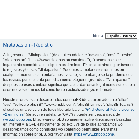
Idioma:
Miatapasion - Registro
Al ingresar en "Miatapasion" (de aquí en adelante "nosotros", "nos", "nuestro",
"Miatapasion", "https://www.miatapasion.com/foros"), tú acuerdas estar
legalmente sometido a los siguientes términos. En caso contrario, por favor no
te registres y/o uses "Miatapasion". Podemos cambiar estos términos en
cualquier momento e intentaríamos avisarte, sin embargo sería prudente que
los revises por tu cuenta periódicamente. Seguir registrado a "Miatapasion"
después de esos cambios significa que acuerdas estar legalmente sometido a
esos nuevos términos tal como fueron actualizados y/o reformados.
Nuestros foros están desarrollados por phpBB (de aquí en adelante "ellos",
"sus", "software phpBB", "www.phpbb.com", "phpBB Limited", "phpBB Teams")
el cual es una solución de foros liberada bajo la “
GNU General Public License
v2 en Ingles
” (de aquí en adelante "GPL") y puede ser descargada de
www.phpbb.com
. El software phpBB solamente facilita discusiones basadas
en Internet y la GPL estrictamente los excluye de lo que aprobamos y/o
desaprobamos como conductas y/o contenido permisible. Para más
información sobre phpBB, por favor visita:
https://www.phpbb.com/
.