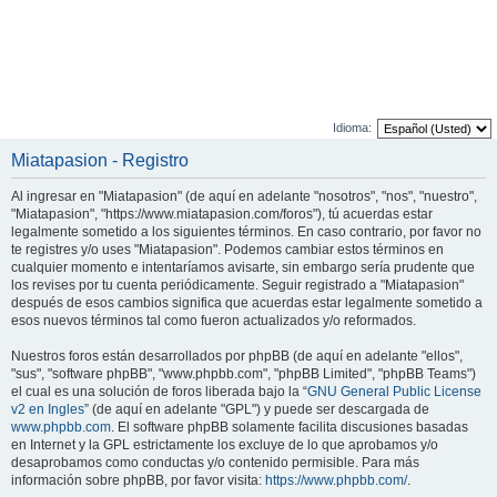
Idioma:
Miatapasion - Registro
Al ingresar en "Miatapasion" (de aquí en adelante "nosotros", "nos", "nuestro",
"Miatapasion", "https://www.miatapasion.com/foros"), tú acuerdas estar
legalmente sometido a los siguientes términos. En caso contrario, por favor no
te registres y/o uses "Miatapasion". Podemos cambiar estos términos en
cualquier momento e intentaríamos avisarte, sin embargo sería prudente que
los revises por tu cuenta periódicamente. Seguir registrado a "Miatapasion"
después de esos cambios significa que acuerdas estar legalmente sometido a
esos nuevos términos tal como fueron actualizados y/o reformados.
Nuestros foros están desarrollados por phpBB (de aquí en adelante "ellos",
"sus", "software phpBB", "www.phpbb.com", "phpBB Limited", "phpBB Teams")
el cual es una solución de foros liberada bajo la “
GNU General Public License
v2 en Ingles
” (de aquí en adelante "GPL") y puede ser descargada de
www.phpbb.com
. El software phpBB solamente facilita discusiones basadas
en Internet y la GPL estrictamente los excluye de lo que aprobamos y/o
desaprobamos como conductas y/o contenido permisible. Para más
información sobre phpBB, por favor visita:
https://www.phpbb.com/
.