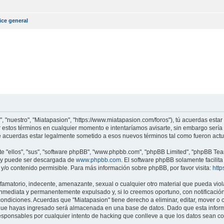
ice general
", "nuestro", "Miatapasion", "https://www.miatapasion.com/foros"), tú acuerdas esta
r estos términos en cualquier momento e intentaríamos avisarte, sin embargo sería
e acuerdas estar legalmente sometido a esos nuevos términos tal como fueron actu
 "ellos", "sus", "software phpBB", "www.phpbb.com", "phpBB Limited", "phpBB Teams
) y puede ser descargada de
www.phpbb.com
. El software phpBB solamente facilit
o contenido permisible. Para más información sobre phpBB, por favor visita:
htt
amatorio, indecente, amenazante, sexual o cualquier otro material que pueda violar
nmediata y permanentemente expulsado y, si lo creemos oportuno, con notificación 
condiciones. Acuerdas que "Miatapasion" tiene derecho a eliminar, editar, mover 
ue hayas ingresado será almacenada en una base de datos. Dado que esta informa
esponsables por cualquier intento de hacking que conlleve a que los datos sean 