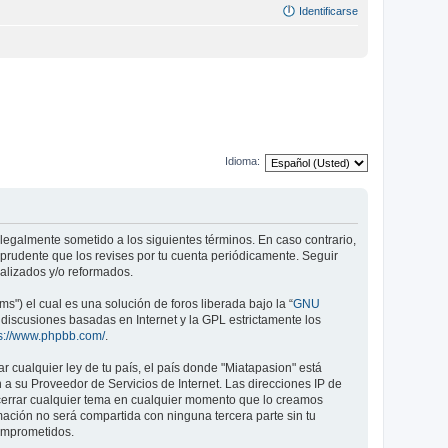
Identificarse
Idioma:
r legalmente sometido a los siguientes términos. En caso contrario,
 prudente que los revises por tu cuenta periódicamente. Seguir
alizados y/o reformados.
") el cual es una solución de foros liberada bajo la “
GNU
a discusiones basadas en Internet y la GPL estrictamente los
ps://www.phpbb.com/
.
 cualquier ley de tu país, el país donde "Miatapasion" está
a su Proveedor de Servicios de Internet. Las direcciones IP de
o cerrar cualquier tema en cualquier momento que lo creamos
ción no será compartida con ninguna tercera parte sin tu
comprometidos.