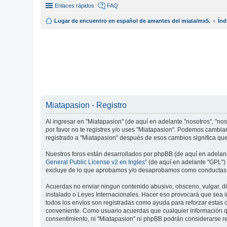
Enlaces rápidos
FAQ
Lugar de encuentro en español de amantes del miata/mx5.
Índ
Miatapasion - Registro
Al ingresar en "Miatapasion" (de aquí en adelante "nosotros", "nos
por favor no te registres y/o uses "Miatapasion". Podemos cambia
registrado a "Miatapasion" después de esos cambios significa qu
Nuestros foros están desarrollados por phpBB (de aquí en adelante
General Public License v2 en Ingles
” (de aquí en adelante "GPL"
excluye de lo que aprobamos y/o desaprobamos como conductas y/
Acuerdas no enviar ningun contenido abusivo, obsceno, vulgar, dif
instalado o Leyes Internacionales. Hacer eso provocará que sea i
todos los envíos son registradas como ayuda para reforzar estas 
conveniente. Como usuario acuerdas que cualquier información q
consentimiento, ni "Miatapasion" ni phpBB podrán considerarse r