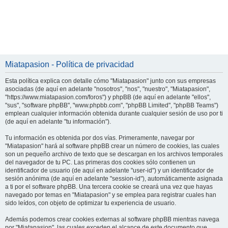
Miatapasion - Política de privacidad
Esta política explica con detalle cómo "Miatapasion" junto con sus empresas
asociadas (de aquí en adelante "nosotros", "nos", "nuestro", "Miatapasion",
"https://www.miatapasion.com/foros") y phpBB (de aquí en adelante "ellos",
"sus", "software phpBB", "www.phpbb.com", "phpBB Limited", "phpBB Teams")
emplean cualquier información obtenida durante cualquier sesión de uso por ti
(de aquí en adelante "tu información").
Tu información es obtenida por dos vías. Primeramente, navegar por
"Miatapasion" hará al software phpBB crear un número de cookies, las cuales
son un pequeño archivo de texto que se descargan en los archivos temporales
del navegador de tu PC. Las primeras dos cookies sólo contienen un
identificador de usuario (de aquí en adelante "user-id") y un identificador de
sesión anónima (de aquí en adelante "session-id"), automáticamente asignada
a ti por el software phpBB. Una tercera cookie se creará una vez que hayas
navegado por temas en "Miatapasion" y se emplea para registrar cuales han
sido leídos, con objeto de optimizar tu experiencia de usuario.
Además podemos crear cookies externas al software phpBB mientras navega
por "Miatapasion", las cuales exceden el alcance de este documento que