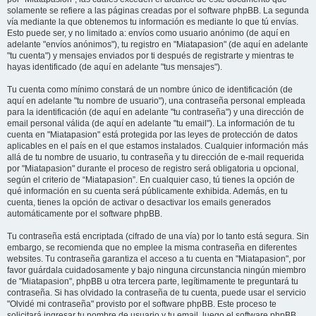
solamente se refiere a las páginas creadas por el software phpBB. La segunda
vía mediante la que obtenemos tu información es mediante lo que tú envías.
Esto puede ser, y no limitado a: envíos como usuario anónimo (de aquí en
adelante "envíos anónimos"), tu registro en "Miatapasion" (de aquí en adelante
"tu cuenta") y mensajes enviados por ti después de registrarte y mientras te
hayas identificado (de aquí en adelante "tus mensajes").
Tu cuenta como mínimo constará de un nombre único de identificación (de
aquí en adelante "tu nombre de usuario"), una contraseña personal empleada
para la identificación (de aquí en adelante "tu contraseña") y una dirección de
email personal válida (de aquí en adelante "tu email"). La información de tu
cuenta en "Miatapasion" está protegida por las leyes de protección de datos
aplicables en el país en el que estamos instalados. Cualquier información más
allá de tu nombre de usuario, tu contraseña y tu dirección de e-mail requerida
por "Miatapasion" durante el proceso de registro será obligatoria u opcional,
según el criterio de “Miatapasion”. En cualquier caso, tú tienes la opción de
qué información en su cuenta será públicamente exhibida. Además, en tu
cuenta, tienes la opción de activar o desactivar los emails generados
automáticamente por el software phpBB.
Tu contraseña está encriptada (cifrado de una vía) por lo tanto está segura. Sin
embargo, se recomienda que no emplee la misma contraseña en diferentes
websites. Tu contraseña garantiza el acceso a tu cuenta en "Miatapasion", por
favor guárdala cuidadosamente y bajo ninguna circunstancia ningún miembro
de "Miatapasion", phpBB u otra tercera parte, legítimamente te preguntará tu
contraseña. Si has olvidado la contraseña de tu cuenta, puede usar el servicio
"Olvidé mi contraseña" provisto por el software phpBB. Este proceso te
solicitará ingresar tu nombre de usuario y tu email, luego el software phpBB