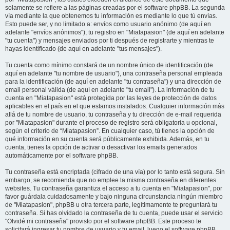
solamente se refiere a las páginas creadas por el software phpBB. La segunda
vía mediante la que obtenemos tu información es mediante lo que tú envías.
Esto puede ser, y no limitado a: envíos como usuario anónimo (de aquí en
adelante "envíos anónimos"), tu registro en "Miatapasion" (de aquí en adelante
"tu cuenta") y mensajes enviados por ti después de registrarte y mientras te
hayas identificado (de aquí en adelante "tus mensajes").
Tu cuenta como mínimo constará de un nombre único de identificación (de
aquí en adelante "tu nombre de usuario"), una contraseña personal empleada
para la identificación (de aquí en adelante "tu contraseña") y una dirección de
email personal válida (de aquí en adelante "tu email"). La información de tu
cuenta en "Miatapasion" está protegida por las leyes de protección de datos
aplicables en el país en el que estamos instalados. Cualquier información más
allá de tu nombre de usuario, tu contraseña y tu dirección de e-mail requerida
por "Miatapasion" durante el proceso de registro será obligatoria u opcional,
según el criterio de “Miatapasion”. En cualquier caso, tú tienes la opción de
qué información en su cuenta será públicamente exhibida. Además, en tu
cuenta, tienes la opción de activar o desactivar los emails generados
automáticamente por el software phpBB.
Tu contraseña está encriptada (cifrado de una vía) por lo tanto está segura. Sin
embargo, se recomienda que no emplee la misma contraseña en diferentes
websites. Tu contraseña garantiza el acceso a tu cuenta en "Miatapasion", por
favor guárdala cuidadosamente y bajo ninguna circunstancia ningún miembro
de "Miatapasion", phpBB u otra tercera parte, legítimamente te preguntará tu
contraseña. Si has olvidado la contraseña de tu cuenta, puede usar el servicio
"Olvidé mi contraseña" provisto por el software phpBB. Este proceso te
solicitará ingresar tu nombre de usuario y tu email, luego el software phpBB