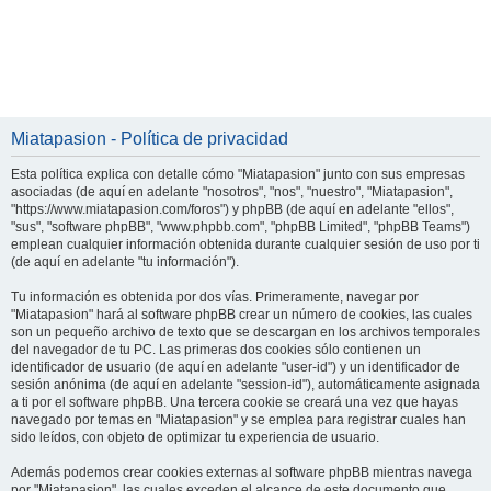
Miatapasion - Política de privacidad
Esta política explica con detalle cómo "Miatapasion" junto con sus empresas
asociadas (de aquí en adelante "nosotros", "nos", "nuestro", "Miatapasion",
"https://www.miatapasion.com/foros") y phpBB (de aquí en adelante "ellos",
"sus", "software phpBB", "www.phpbb.com", "phpBB Limited", "phpBB Teams")
emplean cualquier información obtenida durante cualquier sesión de uso por ti
(de aquí en adelante "tu información").
Tu información es obtenida por dos vías. Primeramente, navegar por
"Miatapasion" hará al software phpBB crear un número de cookies, las cuales
son un pequeño archivo de texto que se descargan en los archivos temporales
del navegador de tu PC. Las primeras dos cookies sólo contienen un
identificador de usuario (de aquí en adelante "user-id") y un identificador de
sesión anónima (de aquí en adelante "session-id"), automáticamente asignada
a ti por el software phpBB. Una tercera cookie se creará una vez que hayas
navegado por temas en "Miatapasion" y se emplea para registrar cuales han
sido leídos, con objeto de optimizar tu experiencia de usuario.
Además podemos crear cookies externas al software phpBB mientras navega
por "Miatapasion", las cuales exceden el alcance de este documento que