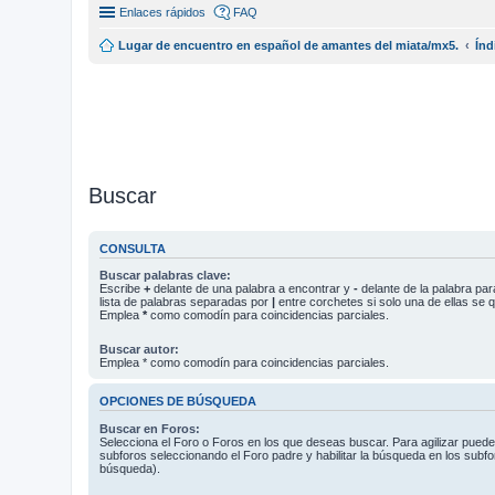
Enlaces rápidos
FAQ
Lugar de encuentro en español de amantes del miata/mx5.
Índ
Buscar
CONSULTA
Buscar palabras clave:
Escribe
+
delante de una palabra a encontrar y
-
delante de la palabra par
lista de palabras separadas por
|
entre corchetes si solo una de ellas se q
Emplea
*
como comodín para coincidencias parciales.
Buscar autor:
Emplea * como comodín para coincidencias parciales.
OPCIONES DE BÚSQUEDA
Buscar en Foros:
Selecciona el Foro o Foros en los que deseas buscar. Para agilizar pued
subforos seleccionando el Foro padre y habilitar la búsqueda en los subf
búsqueda).