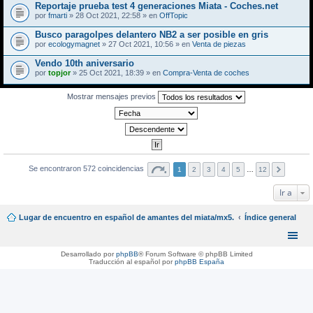
Reportaje prueba test 4 generaciones Miata - Coches.net
por
fmarti
» 28 Oct 2021, 22:58 » en
OffTopic
Busco paragolpes delantero NB2 a ser posible en gris
por
ecologymagnet
» 27 Oct 2021, 10:56 » en
Venta de piezas
Vendo 10th aniversario
por
topjor
» 25 Oct 2021, 18:39 » en
Compra-Venta de coches
Mostrar mensajes previos
Se encontraron 572 coincidencias
1
2
3
4
5
…
12
Ir a
Lugar de encuentro en español de amantes del miata/mx5.
Índice general
Desarrollado por
phpBB
® Forum Software © phpBB Limited
Traducción al español por
phpBB España