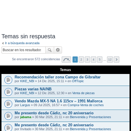
Temas sin respuesta
Ir a búsqueda avanzada
Se encontraron 572 coincidencias
1
2
3
4
5
…
12
Temas
Recomendación taller zona Campo de Gibraltar
por
KIKE_NBI
» 14 Dic 2025, 15:11 » en
OffTopic
Piezas varias NA/NB
por
KIKE_NBI
» 12 Dic 2025, 12:30 » en
Venta de piezas
Vendo Mazda MX-5 NA 1.6 115cv – 1991 Mallorca
por
Largus
» 09 Jul 2025, 16:57 » en
Compra-Venta de coches
Me presento desde Cádiz, nc 20 aniversario
por
jabama
» 30 Mar 2025, 21:11 » en
Bienvenida y Presentaciones
Me presento desde Cádiz, nc 20 aniversario
por
Invitado
» 30 Mar 2025, 21:11 » en
Bienvenida y Presentaciones