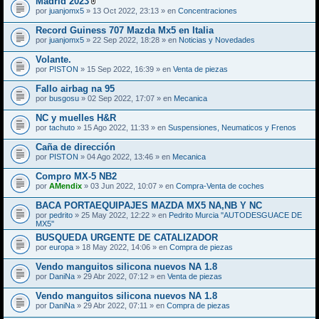
Madrid 2023
A
por
juanjomx5
» 13 Oct 2022, 23:13 » en
Concentraciones
d
j
Record Guiness 707 Mazda Mx5 en Italia
u
por
juanjomx5
» 22 Sep 2022, 18:28 » en
Noticias y Novedades
n
t
Volante.
o
(
por
PISTON
» 15 Sep 2022, 16:39 » en
Venta de piezas
s
)
Fallo airbag na 95
por
busgosu
» 02 Sep 2022, 17:07 » en
Mecanica
NC y muelles H&R
por
tachuto
» 15 Ago 2022, 11:33 » en
Suspensiones, Neumaticos y Frenos
Caña de dirección
por
PISTON
» 04 Ago 2022, 13:46 » en
Mecanica
Compro MX-5 NB2
por
AMendix
» 03 Jun 2022, 10:07 » en
Compra-Venta de coches
BACA PORTAEQUIPAJES MAZDA MX5 NA,NB Y NC
por
pedrito
» 25 May 2022, 12:22 » en
Pedrito Murcia ''AUTODESGUACE DE
MX5''
BUSQUEDA URGENTE DE CATALIZADOR
por
europa
» 18 May 2022, 14:06 » en
Compra de piezas
Vendo manguitos silicona nuevos NA 1.8
por
DaniNa
» 29 Abr 2022, 07:12 » en
Venta de piezas
Vendo manguitos silicona nuevos NA 1.8
por
DaniNa
» 29 Abr 2022, 07:11 » en
Compra de piezas