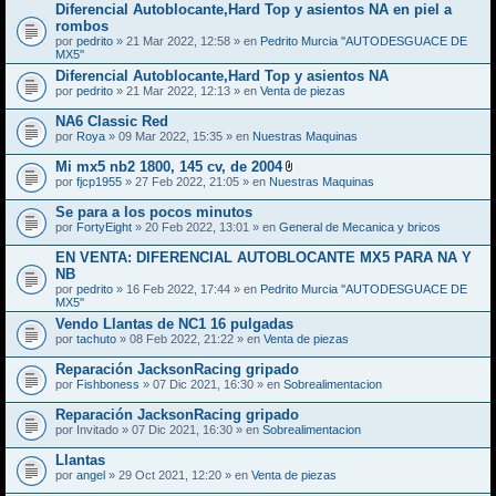
Diferencial Autoblocante,Hard Top y asientos NA en piel a
rombos
por
pedrito
» 21 Mar 2022, 12:58 » en
Pedrito Murcia ''AUTODESGUACE DE
MX5''
Diferencial Autoblocante,Hard Top y asientos NA
por
pedrito
» 21 Mar 2022, 12:13 » en
Venta de piezas
NA6 Classic Red
por
Roya
» 09 Mar 2022, 15:35 » en
Nuestras Maquinas
Mi mx5 nb2 1800, 145 cv, de 2004
A
por
fjcp1955
» 27 Feb 2022, 21:05 » en
Nuestras Maquinas
d
j
Se para a los pocos minutos
u
por
FortyEight
» 20 Feb 2022, 13:01 » en
General de Mecanica y bricos
n
t
EN VENTA: DIFERENCIAL AUTOBLOCANTE MX5 PARA NA Y
o
(
NB
s
por
pedrito
» 16 Feb 2022, 17:44 » en
Pedrito Murcia ''AUTODESGUACE DE
)
MX5''
Vendo Llantas de NC1 16 pulgadas
por
tachuto
» 08 Feb 2022, 21:22 » en
Venta de piezas
Reparación JacksonRacing gripado
por
Fishboness
» 07 Dic 2021, 16:30 » en
Sobrealimentacion
Reparación JacksonRacing gripado
por
Invitado
» 07 Dic 2021, 16:30 » en
Sobrealimentacion
Llantas
por
angel
» 29 Oct 2021, 12:20 » en
Venta de piezas