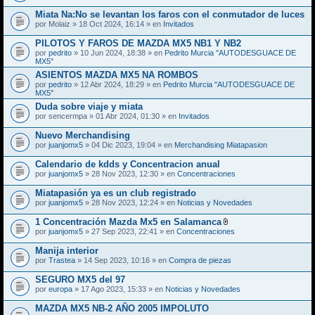
Miata Na:No se levantan los faros con el conmutador de luces
por
Molaiz
» 18 Oct 2024, 16:14 » en
Invitados
PILOTOS Y FAROS DE MAZDA MX5 NB1 Y NB2
por
pedrito
» 10 Jun 2024, 18:38 » en
Pedrito Murcia ''AUTODESGUACE DE
MX5''
ASIENTOS MAZDA MX5 NA ROMBOS
por
pedrito
» 12 Abr 2024, 18:29 » en
Pedrito Murcia ''AUTODESGUACE DE
MX5''
Duda sobre viaje y miata
por
sencermpa
» 01 Abr 2024, 01:30 » en
Invitados
Nuevo Merchandising
por
juanjomx5
» 04 Dic 2023, 19:04 » en
Merchandising Miatapasion
Calendario de kdds y Concentracion anual
por
juanjomx5
» 28 Nov 2023, 12:30 » en
Concentraciones
Miatapasión ya es un club registrado
por
juanjomx5
» 28 Nov 2023, 12:24 » en
Noticias y Novedades
1 Concentración Mazda Mx5 en Salamanca
A
por
juanjomx5
» 27 Sep 2023, 22:41 » en
Concentraciones
d
j
Manija interior
u
por
Trastea
» 14 Sep 2023, 10:16 » en
Compra de piezas
n
t
SEGURO MX5 del 97
o
(
por
europa
» 17 Ago 2023, 15:33 » en
Noticias y Novedades
s
)
MAZDA MX5 NB-2 AÑO 2005 IMPOLUTO