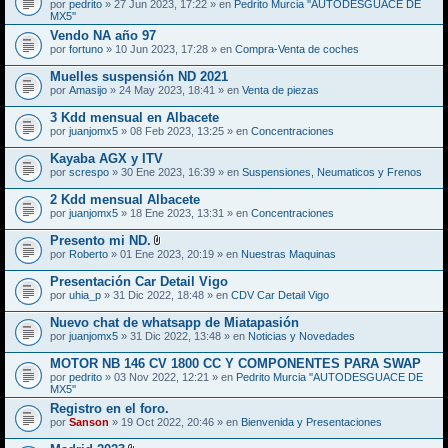
por
pedrito
» 27 Jun 2023, 17:22 » en
Pedrito Murcia ''AUTODESGUACE DE
MX5''
Vendo NA año 97
por
fortuno
» 10 Jun 2023, 17:28 » en
Compra-Venta de coches
Muelles suspensión ND 2021
por
Amasijo
» 24 May 2023, 18:41 » en
Venta de piezas
3 Kdd mensual en Albacete
por
juanjomx5
» 08 Feb 2023, 13:25 » en
Concentraciones
Kayaba AGX y ITV
por
screspo
» 30 Ene 2023, 16:39 » en
Suspensiones, Neumaticos y Frenos
2 Kdd mensual Albacete
por
juanjomx5
» 18 Ene 2023, 13:31 » en
Concentraciones
Presento mi ND.
A
por
Roberto
» 01 Ene 2023, 20:19 » en
Nuestras Maquinas
d
j
Presentación Car Detail Vigo
u
por
uhia_p
» 31 Dic 2022, 18:48 » en
CDV Car Detail Vigo
n
t
Nuevo chat de whatsapp de Miatapasión
o
(
por
juanjomx5
» 31 Dic 2022, 13:48 » en
Noticias y Novedades
s
)
MOTOR NB 146 CV 1800 CC Y COMPONENTES PARA SWAP
por
pedrito
» 03 Nov 2022, 12:21 » en
Pedrito Murcia ''AUTODESGUACE DE
MX5''
Registro en el foro.
por
Sanson
» 19 Oct 2022, 20:46 » en
Bienvenida y Presentaciones