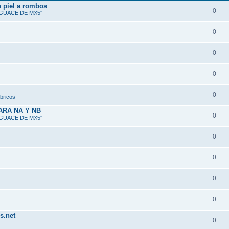
n piel a rombos
0
SGUACE DE MX5''
0
0
0
0
bricos
ARA NA Y NB
0
SGUACE DE MX5''
0
0
0
0
s.net
0