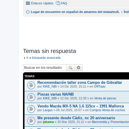
Enlaces rápidos
FAQ
Lugar de encuentro en español de amantes del miata/mx5.
Índ
Temas sin respuesta
Ir a búsqueda avanzada
TEMAS
Recomendación taller zona Campo de Gibraltar
por
KIKE_NBI
» 14 Dic 2025, 15:11 » en
OffTopic
Piezas varias NA/NB
por
KIKE_NBI
» 12 Dic 2025, 12:30 » en
Venta de piezas
Vendo Mazda MX-5 NA 1.6 115cv – 1991 Mallorca
por
Largus
» 09 Jul 2025, 16:57 » en
Compra-Venta de coches
Me presento desde Cádiz, nc 20 aniversario
por
jabama
» 30 Mar 2025, 21:11 » en
Bienvenida y Presentacio