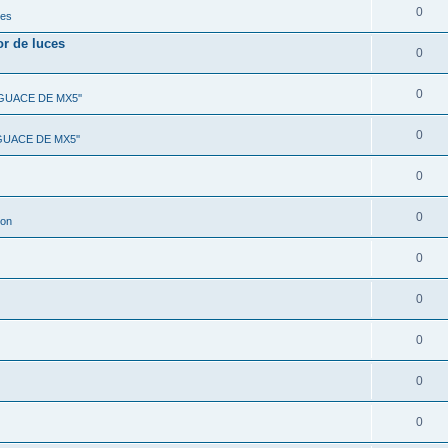
0
nes
or de luces
0
0
SGUACE DE MX5''
0
SGUACE DE MX5''
0
0
ion
0
0
0
0
0