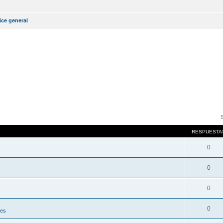
ice general
RESPUESTA
0
0
0
0
nes