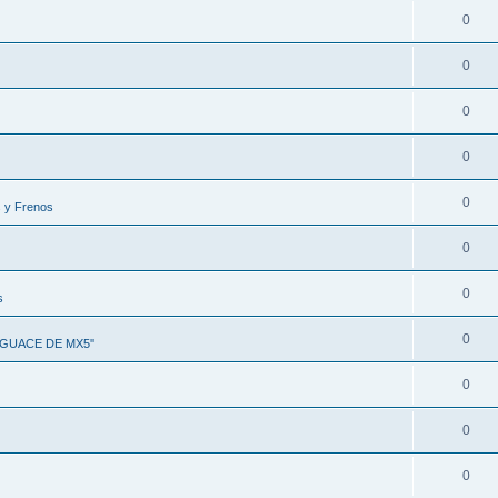
0
0
0
0
0
 y Frenos
0
0
s
0
SGUACE DE MX5''
0
0
0