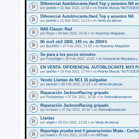
Diferencial Autoblocante,Hard Top y asientos NA e
por
pedrito
» 21 Mar 2022, 12:58 » en
Pedrito Murcia ''AUTODE
Diferencial Autoblocante,Hard Top y asientos NA
por
pedrito
» 21 Mar 2022, 12:13 » en
Venta de piezas
NA6 Classic Red
por
Roya
» 09 Mar 2022, 15:35 » en
Nuestras Maquinas
Mi mx5 nb2 1800, 145 cv, de 2004
A
por
fjcp1955
» 27 Feb 2022, 21:05 » en
Nuestras Maquinas
d
j
Se para a los pocos minutos
u
por
FortyEight
» 20 Feb 2022, 13:01 » en
General de Mecanica y 
n
t
EN VENTA: DIFERENCIAL AUTOBLOCANTE MX5 P
o
(
por
pedrito
» 16 Feb 2022, 17:44 » en
Pedrito Murcia ''AUTODE
s
)
Vendo Llantas de NC1 16 pulgadas
por
tachuto
» 08 Feb 2022, 21:22 » en
Venta de piezas
Reparación JacksonRacing gripado
por
Fishboness
» 07 Dic 2021, 16:30 » en
Sobrealimentacion
Reparación JacksonRacing gripado
por
Invitado
» 07 Dic 2021, 16:30 » en
Sobrealimentacion
Llantas
por
angel
» 29 Oct 2021, 12:20 » en
Venta de piezas
Reportaje prueba test 4 generaciones Miata - Coche
por
fmarti
» 28 Oct 2021, 22:58 » en
OffTopic