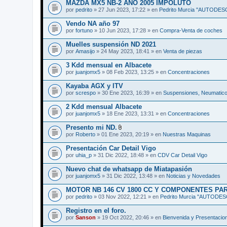
)
MAZDA MX5 NB-2 AÑO 2005 IMPOLUTO
por
pedrito
» 27 Jun 2023, 17:22 » en
Pedrito Murcia ''AUTODE
Vendo NA año 97
por
fortuno
» 10 Jun 2023, 17:28 » en
Compra-Venta de coches
Muelles suspensión ND 2021
por
Amasijo
» 24 May 2023, 18:41 » en
Venta de piezas
3 Kdd mensual en Albacete
por
juanjomx5
» 08 Feb 2023, 13:25 » en
Concentraciones
Kayaba AGX y ITV
por
screspo
» 30 Ene 2023, 16:39 » en
Suspensiones, Neumatico
2 Kdd mensual Albacete
por
juanjomx5
» 18 Ene 2023, 13:31 » en
Concentraciones
Presento mi ND.
A
por
Roberto
» 01 Ene 2023, 20:19 » en
Nuestras Maquinas
d
j
Presentación Car Detail Vigo
u
por
uhia_p
» 31 Dic 2022, 18:48 » en
CDV Car Detail Vigo
n
t
Nuevo chat de whatsapp de Miatapasión
o
(
por
juanjomx5
» 31 Dic 2022, 13:48 » en
Noticias y Novedades
s
)
MOTOR NB 146 CV 1800 CC Y COMPONENTES PA
por
pedrito
» 03 Nov 2022, 12:21 » en
Pedrito Murcia ''AUTODE
Registro en el foro.
por
Sanson
» 19 Oct 2022, 20:46 » en
Bienvenida y Presentacio