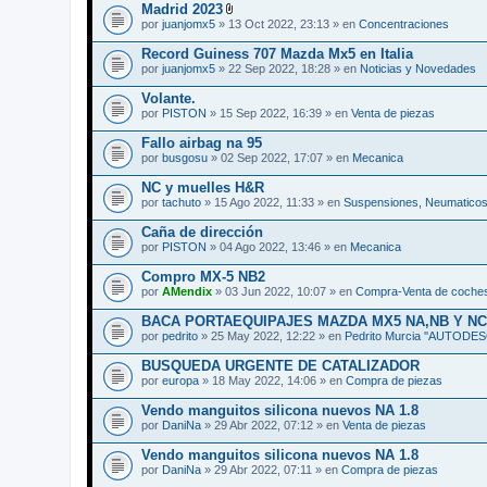
Madrid 2023
A
por
juanjomx5
» 13 Oct 2022, 23:13 » en
Concentraciones
d
j
Record Guiness 707 Mazda Mx5 en Italia
u
por
juanjomx5
» 22 Sep 2022, 18:28 » en
Noticias y Novedades
n
t
Volante.
o
(
por
PISTON
» 15 Sep 2022, 16:39 » en
Venta de piezas
s
)
Fallo airbag na 95
por
busgosu
» 02 Sep 2022, 17:07 » en
Mecanica
NC y muelles H&R
por
tachuto
» 15 Ago 2022, 11:33 » en
Suspensiones, Neumaticos
Caña de dirección
por
PISTON
» 04 Ago 2022, 13:46 » en
Mecanica
Compro MX-5 NB2
por
AMendix
» 03 Jun 2022, 10:07 » en
Compra-Venta de coche
BACA PORTAEQUIPAJES MAZDA MX5 NA,NB Y NC
por
pedrito
» 25 May 2022, 12:22 » en
Pedrito Murcia ''AUTODE
BUSQUEDA URGENTE DE CATALIZADOR
por
europa
» 18 May 2022, 14:06 » en
Compra de piezas
Vendo manguitos silicona nuevos NA 1.8
por
DaniNa
» 29 Abr 2022, 07:12 » en
Venta de piezas
Vendo manguitos silicona nuevos NA 1.8
por
DaniNa
» 29 Abr 2022, 07:11 » en
Compra de piezas