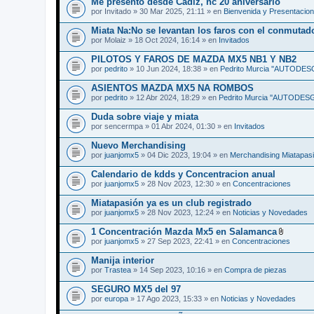
Me presento desde Cádiz, nc 20 aniversario
por
Invitado
» 30 Mar 2025, 21:11 » en
Bienvenida y Presentacio
Miata Na:No se levantan los faros con el conmutad
por
Molaiz
» 18 Oct 2024, 16:14 » en
Invitados
PILOTOS Y FAROS DE MAZDA MX5 NB1 Y NB2
por
pedrito
» 10 Jun 2024, 18:38 » en
Pedrito Murcia ''AUTODE
ASIENTOS MAZDA MX5 NA ROMBOS
por
pedrito
» 12 Abr 2024, 18:29 » en
Pedrito Murcia ''AUTODE
Duda sobre viaje y miata
por
sencermpa
» 01 Abr 2024, 01:30 » en
Invitados
Nuevo Merchandising
por
juanjomx5
» 04 Dic 2023, 19:04 » en
Merchandising Miatapas
Calendario de kdds y Concentracion anual
por
juanjomx5
» 28 Nov 2023, 12:30 » en
Concentraciones
Miatapasión ya es un club registrado
por
juanjomx5
» 28 Nov 2023, 12:24 » en
Noticias y Novedades
1 Concentración Mazda Mx5 en Salamanca
A
por
juanjomx5
» 27 Sep 2023, 22:41 » en
Concentraciones
d
j
Manija interior
u
por
Trastea
» 14 Sep 2023, 10:16 » en
Compra de piezas
n
t
SEGURO MX5 del 97
o
(
por
europa
» 17 Ago 2023, 15:33 » en
Noticias y Novedades
s