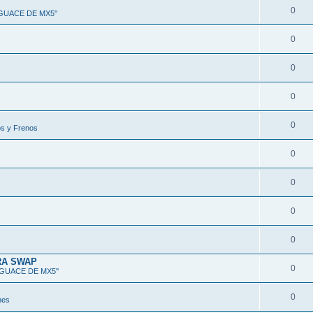
0
SGUACE DE MX5''
0
0
0
0
s y Frenos
0
0
0
0
RA SWAP
0
SGUACE DE MX5''
0
nes