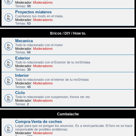
Moderador:
Moderadores
Temas:
98
Proyectos miateros
Cuentanos tus mods en el miata.
Moderador:
Moderadores
Temas:
63
Bricos / DIY / How to.
Mecanica
Todo lo relacionado con el motor
Moderador:
Moderadores
Temas:
66
Exterior
Todo lo relacionado con el Exterior de tu mx5/miata
Moderador:
Moderadores
Temas:
39
Interior
Todo lo relacionado con el interior de tu mx5/miata
Moderador:
Moderadores
Temas:
48
Ciclo
Todo lo relacionado con suspension, frenos etc etc
Moderador:
Moderadores
Temas:
2
Cambalache
Compra-Venta de coches
Lugar para que se pongan los anuncios. Es a nivel particular. El foro no se hace
responsable de posibles problemas.
Moderador:
Moderadores