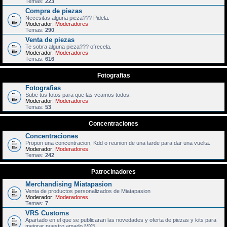
Temas:
223
Compra de piezas
Necesitas alguna pieza??? Pidela.
Moderador:
Moderadores
Temas:
290
Venta de piezas
Te sobra alguna pieza??? ofrecela.
Moderador:
Moderadores
Temas:
616
Fotografias
Fotografias
Sube tus fotos para que las veamos todos.
Moderador:
Moderadores
Temas:
53
Concentraciones
Concentraciones
Propon una concentracion, Kdd o reunion de una tarde para dar una vuelta.
Moderador:
Moderadores
Temas:
242
Patrocinadores
Merchandising Miatapasion
Venta de productos personalizados de Miatapasion
Moderador:
Moderadores
Temas:
7
VRS Customs
Apartado en el que se publicaran las novedades y oferta de piezas y kits para
mejorar nuestro amado MX5.