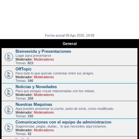
Fecha actual 08 Ago 2026, 18:58
General
Bienvenida y Presentaciones
Lugar para presentarse
Moderador:
Moderadores
Temas:
823
OffTopic
Para todo lo que querais comentar entre tus amigos.
Moderador:
Moderadores
Temas:
346
Noticias y Novedades
Para que pongas cosas relacionadas con los miatas.
Moderador:
Moderadores
Temas:
258
Nuestras Maquinas
Aqui puedes presentar tu coche, tanto de serie, como modificado.
Moderador:
Moderadores
Temas:
150
Comunicaciones con el equipo de administracion
Sugerencias, pegas, dudas... lo que necesites aqui estamos.
Moderador:
Moderadores
Temas:
42