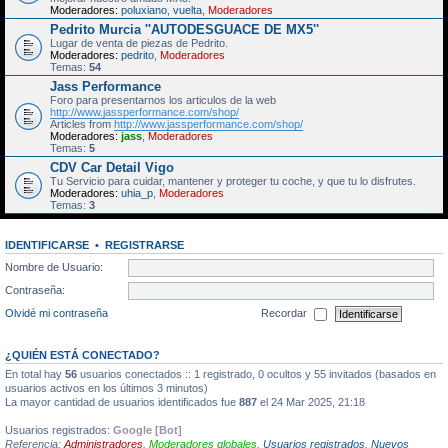
Moderadores:
poluxiano
,
vuelta
,
Moderadores
Pedrito Murcia ''AUTODESGUACE DE MX5''
Lugar de venta de piezas de Pedrito.
Moderadores:
pedrito
,
Moderadores
Temas:
54
Jass Performance
Foro para presentarnos los articulos de la web
http://www.jassperformance.com/shop/
Articles from
http://www.jassperformance.com/shop/
Moderadores:
jass
,
Moderadores
Temas:
5
CDV Car Detail Vigo
Tu Servicio para cuidar, mantener y proteger tu coche, y que tu lo disfrutes.
Moderadores:
uhia_p
,
Moderadores
Temas:
3
IDENTIFICARSE
•
REGISTRARSE
Nombre de Usuario:
Contraseña:
Olvidé mi contraseña
Recordar
¿QUIÉN ESTÁ CONECTADO?
En total hay
56
usuarios conectados :: 1 registrado, 0 ocultos y 55 invitados (basados en
usuarios activos en los últimos 3 minutos)
La mayor cantidad de usuarios identificados fue
887
el 24 Mar 2025, 21:18
Usuarios registrados:
Google [Bot]
Referencia:
Administradores
,
Moderadores globales
,
Usuarios registrados
,
Nuevos