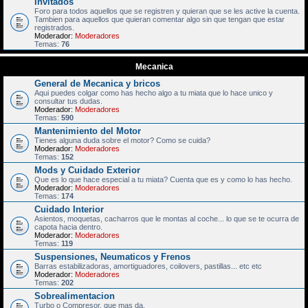
Invitados
Foro para todos aquellos que se registren y quieran que se les active la cuenta.
Tambien para aquellos que quieran comentar algo sin que tengan que estar
registrados.
Moderador:
Moderadores
Temas:
76
Mecanica
General de Mecanica y bricos
Aqui puedes colgar como has hecho algo a tu miata que lo hace unico y
consultar tus dudas.
Moderador:
Moderadores
Temas:
590
Mantenimiento del Motor
Tienes alguna duda sobre el motor? Como se cuida?
Moderador:
Moderadores
Temas:
152
Mods y Cuidado Exterior
Que es lo que hace especial a tu miata? Cuenta que es y como lo has hecho.
Moderador:
Moderadores
Temas:
174
Cuidado Interior
Asientos, moquetas, cacharros que le montas al coche... lo que se te ocurra de
capota hacia dentro.
Moderador:
Moderadores
Temas:
119
Suspensiones, Neumaticos y Frenos
Barras estabilizadoras, amortiguadores, coilovers, pastillas... etc etc
Moderador:
Moderadores
Temas:
202
Sobrealimentacion
Turbo o Compresor, que mas da.