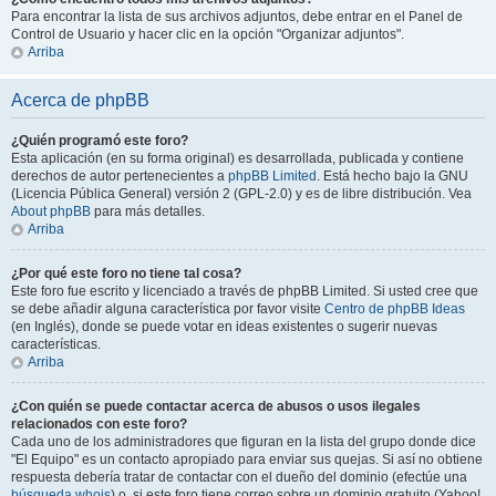
Para encontrar la lista de sus archivos adjuntos, debe entrar en el Panel de
Control de Usuario y hacer clic en la opción "Organizar adjuntos".
Arriba
Acerca de phpBB
¿Quién programó este foro?
Esta aplicación (en su forma original) es desarrollada, publicada y contiene
derechos de autor pertenecientes a
phpBB Limited
. Está hecho bajo la GNU
(Licencia Pública General) versión 2 (GPL-2.0) y es de libre distribución. Vea
About phpBB
para más detalles.
Arriba
¿Por qué este foro no tiene tal cosa?
Este foro fue escrito y licenciado a través de phpBB Limited. Si usted cree que
se debe añadir alguna característica por favor visite
Centro de phpBB Ideas
(en Inglés), donde se puede votar en ideas existentes o sugerir nuevas
características.
Arriba
¿Con quién se puede contactar acerca de abusos o usos ilegales
relacionados con este foro?
Cada uno de los administradores que figuran en la lista del grupo donde dice
"El Equipo" es un contacto apropiado para enviar sus quejas. Si así no obtiene
respuesta debería tratar de contactar con el dueño del dominio (efectúe una
búsqueda whois
) o, si este foro tiene correo sobre un dominio gratuito (Yahoo!,