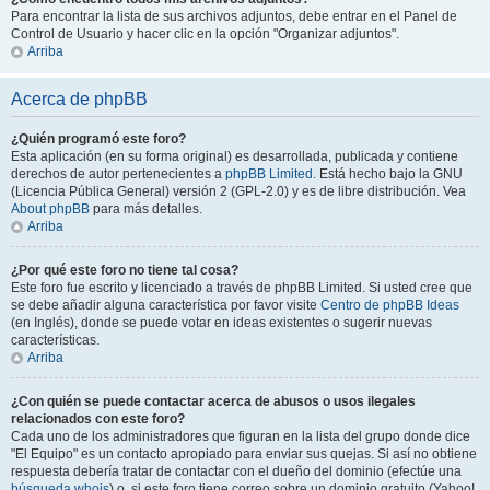
Para encontrar la lista de sus archivos adjuntos, debe entrar en el Panel de
Control de Usuario y hacer clic en la opción "Organizar adjuntos".
Arriba
Acerca de phpBB
¿Quién programó este foro?
Esta aplicación (en su forma original) es desarrollada, publicada y contiene
derechos de autor pertenecientes a
phpBB Limited
. Está hecho bajo la GNU
(Licencia Pública General) versión 2 (GPL-2.0) y es de libre distribución. Vea
About phpBB
para más detalles.
Arriba
¿Por qué este foro no tiene tal cosa?
Este foro fue escrito y licenciado a través de phpBB Limited. Si usted cree que
se debe añadir alguna característica por favor visite
Centro de phpBB Ideas
(en Inglés), donde se puede votar en ideas existentes o sugerir nuevas
características.
Arriba
¿Con quién se puede contactar acerca de abusos o usos ilegales
relacionados con este foro?
Cada uno de los administradores que figuran en la lista del grupo donde dice
"El Equipo" es un contacto apropiado para enviar sus quejas. Si así no obtiene
respuesta debería tratar de contactar con el dueño del dominio (efectúe una
búsqueda whois
) o, si este foro tiene correo sobre un dominio gratuito (Yahoo!,