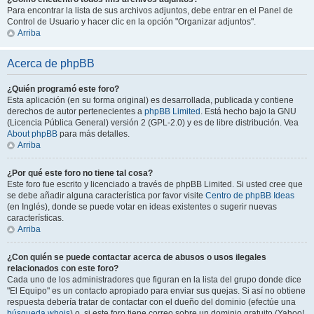
Para encontrar la lista de sus archivos adjuntos, debe entrar en el Panel de
Control de Usuario y hacer clic en la opción "Organizar adjuntos".
Arriba
Acerca de phpBB
¿Quién programó este foro?
Esta aplicación (en su forma original) es desarrollada, publicada y contiene
derechos de autor pertenecientes a
phpBB Limited
. Está hecho bajo la GNU
(Licencia Pública General) versión 2 (GPL-2.0) y es de libre distribución. Vea
About phpBB
para más detalles.
Arriba
¿Por qué este foro no tiene tal cosa?
Este foro fue escrito y licenciado a través de phpBB Limited. Si usted cree que
se debe añadir alguna característica por favor visite
Centro de phpBB Ideas
(en Inglés), donde se puede votar en ideas existentes o sugerir nuevas
características.
Arriba
¿Con quién se puede contactar acerca de abusos o usos ilegales
relacionados con este foro?
Cada uno de los administradores que figuran en la lista del grupo donde dice
"El Equipo" es un contacto apropiado para enviar sus quejas. Si así no obtiene
respuesta debería tratar de contactar con el dueño del dominio (efectúe una
búsqueda whois
) o, si este foro tiene correo sobre un dominio gratuito (Yahoo!,