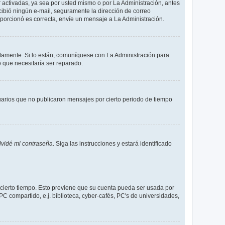
 activadas, ya sea por usted mismo o por La Administración, antes
recibió ningún e-mail, seguramente la dirección de correo
roporcionó es correcta, envíe un mensaje a La Administración.
ctamente. Si lo están, comuníquese con La Administración para
o que necesitaría ser reparado.
arios que no publicaron mensajes por cierto periodo de tiempo
lvidé mi contraseña
. Siga las instrucciones y estará identificado
e cierto tiempo. Esto previene que su cuenta pueda ser usada por
C compartido, e.j. biblioteca, cyber-cafés, PC's de universidades,