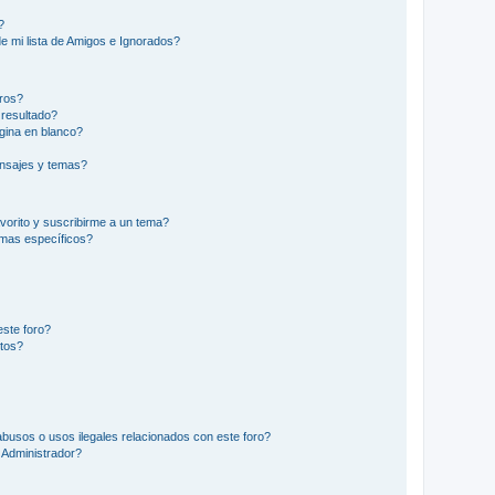
?
e mi lista de Amigos e Ignorados?
ros?
resultado?
gina en blanco?
nsajes y temas?
vorito y suscribirme a un tema?
emas específicos?
este foro?
tos?
busos o usos ilegales relacionados con este foro?
Administrador?