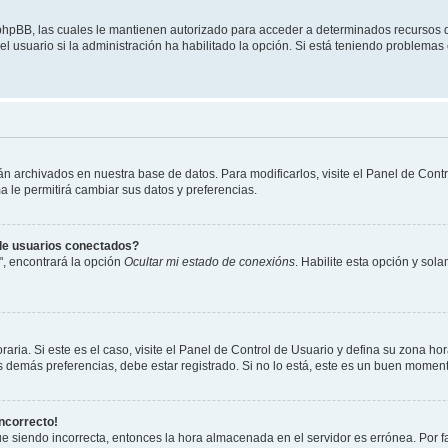
r phpBB, las cuales le mantienen autorizado para acceder a determinados recursos d
l usuario si la administración ha habilitado la opción. Si está teniendo problemas 
tán archivados en nuestra base de datos. Para modificarlos, visite el Panel de Con
ma le permitirá cambiar sus datos y preferencias.
 de usuarios conectados?
", encontrará la opción
Ocultar mi estado de conexións
. Habilite esta opción y so
aria. Si este es el caso, visite el Panel de Control de Usuario y defina su zona hor
 demás preferencias, debe estar registrado. Si no lo está, este es un buen moment
incorrecto!
gue siendo incorrecta, entonces la hora almacenada en el servidor es errónea. Por 