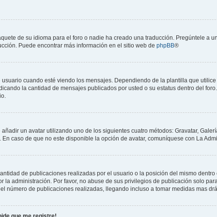
aquete de su idioma para el foro o nadie ha creado una traducción. Pregúntele a un
aducción. Puede encontrar más información en el sitio web de
phpBB
®
rio cuando esté viendo los mensajes. Dependiendo de la plantilla que utilice el 
indicando la cantidad de mensajes publicados por usted o su estatus dentro del f
io.
 añadir un avatar utilizando uno de los siguientes cuatro métodos: Gravatar, Galer
En caso de que no este disponible la opción de avatar, comuníquese con La Admin
ntidad de publicaciones realizadas por el usuario o la posición del mismo dentro d
la administración. Por favor, no abuse de sus privilegios de publicación solo para
 el número de publicaciones realizadas, llegando incluso a tomar medidas mas drás
pide que me registre!