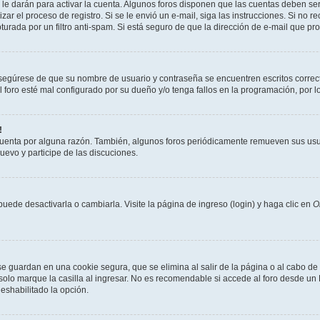
le darán para activar la cuenta. Algunos foros disponen que las cuentas deben ser
lizar el proceso de registro. Si se le envió un e-mail, siga las instrucciones. Si no 
turada por un filtro anti-spam. Si está seguro de que la dirección de e-mail que p
 asegúrese de que su nombre de usuario y contraseña se encuentren escritos corre
foro esté mal configurado por su dueño y/o tenga fallos en la programación, por l
!
cuenta por alguna razón. También, algunos foros periódicamente remueven sus usu
nuevo y participe de las discuciones.
ede desactivarla o cambiarla. Visite la página de ingreso (login) y haga clic en
O
se guardan en una cookie segura, que se elimina al salir de la página o al cabo d
lo marque la casilla al ingresar. No es recomendable si accede al foro desde un P
 deshabilitado la opción.