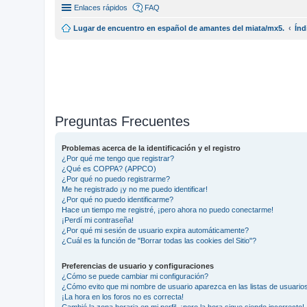
Enlaces rápidos
FAQ
Lugar de encuentro en español de amantes del miata/mx5.
Índ
Preguntas Frecuentes
Problemas acerca de la identificación y el registro
¿Por qué me tengo que registrar?
¿Qué es COPPA? (APPCO)
¿Por qué no puedo registrarme?
Me he registrado ¡y no me puedo identificar!
¿Por qué no puedo identificarme?
Hace un tiempo me registré, ¡pero ahora no puedo conectarme!
¡Perdí mi contraseña!
¿Por qué mi sesión de usuario expira automáticamente?
¿Cuál es la función de "Borrar todas las cookies del Sitio"?
Preferencias de usuario y configuraciones
¿Cómo se puede cambiar mi configuración?
¿Cómo evito que mi nombre de usuario aparezca en las listas de usuari
¡La hora en los foros no es correcta!
Cambié la zona horaria en mi perfil, ¡pero la hora sigue siendo incorrecto!