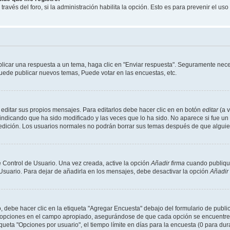
través del foro, si la administración habilita la opción. Esto es para prevenir el u
licar una respuesta a un tema, haga clic en "Enviar respuesta". Seguramente neces
Puede publicar nuevos temas, Puede votar en las encuestas, etc.
editar sus propios mensajes. Para editarlos debe hacer clic en en botón
editar
(a v
 indicando que ha sido modificado y las veces que lo ha sido. No aparece si fue un
la edición. Los usuarios normales no podrán borrar sus temas después de que algu
 Control de Usuario. Una vez creada, active la opción
Añadir firma
cuando publique
 Usuario. Para dejar de añadirla en los mensajes, debe desactivar la opción
Añadir 
debe hacer clic en la etiqueta "Agregar Encuesta" debajo del formulario de publica
os opciones en el campo apropiado, asegurándose de que cada opción se encuentre 
eta "Opciones por usuario", el tiempo límite en días para la encuesta (0 para duraci