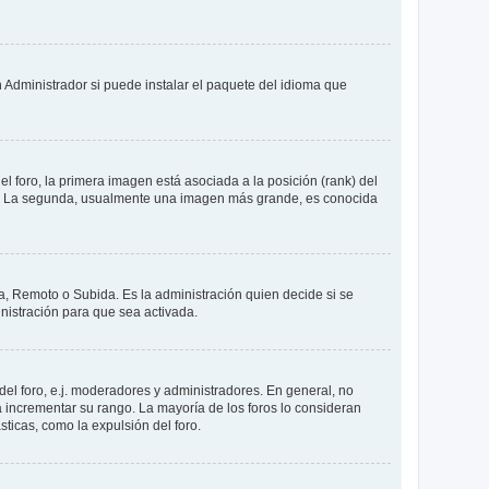
 Administrador si puede instalar el paquete del idioma que
foro, la primera imagen está asociada a la posición (rank) del
oro. La segunda, usualmente una imagen más grande, es conocida
ía, Remoto o Subida. Es la administración quien decide si se
istración para que sea activada.
el foro, e.j. moderadores y administradores. En general, no
 incrementar su rango. La mayoría de los foros lo consideran
ticas, como la expulsión del foro.