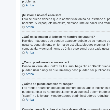
problema.
Arriba
¡Mi idioma no está en la lista!
Esto se puede deber a que la administración no ha instalado el p
necesita. Si el paquete no existe, siéntase libre de hacer una tr
Arriba
¿Qué es la imagen al lado de mi nombre de usuario?
Hay dos imágenes que pueden aparecer debajo de su nombre de usua
usuario, generalmente en forma de estrellas, bloques o puntos, 
como avatar y generalmente es única o personal para cada usuar
Arriba
¿Cómo puedo mostrar un avatar?
Desde su Panel de Control de Usuario, haga clic en “Perfil” puede
pueden usar o no y en que tamaño y peso pueden ser publicadas. 
Arriba
¿Cómo se puede cambiar mi rango?
Los rangos aparecen debajo del nombre de usuario e indican la ca
puede cambiar su rango directamente ya que está determinado por 
"spam", no lo toleran, y moderadores o administradores reducirán
Arriba
Cuando hago clic sobre el enlace de e-mail de un usuario, ¡me 