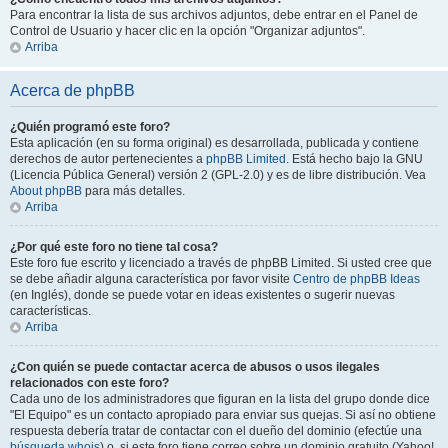
Para encontrar la lista de sus archivos adjuntos, debe entrar en el Panel de
Control de Usuario y hacer clic en la opción "Organizar adjuntos".
Arriba
Acerca de phpBB
¿Quién programó este foro?
Esta aplicación (en su forma original) es desarrollada, publicada y contiene
derechos de autor pertenecientes a
phpBB Limited
. Está hecho bajo la GNU
(Licencia Pública General) versión 2 (GPL-2.0) y es de libre distribución. Vea
About phpBB
para más detalles.
Arriba
¿Por qué este foro no tiene tal cosa?
Este foro fue escrito y licenciado a través de phpBB Limited. Si usted cree que
se debe añadir alguna característica por favor visite
Centro de phpBB Ideas
(en Inglés), donde se puede votar en ideas existentes o sugerir nuevas
características.
Arriba
¿Con quién se puede contactar acerca de abusos o usos ilegales
relacionados con este foro?
Cada uno de los administradores que figuran en la lista del grupo donde dice
"El Equipo" es un contacto apropiado para enviar sus quejas. Si así no obtiene
respuesta debería tratar de contactar con el dueño del dominio (efectúe una
búsqueda whois
) o, si este foro tiene correo sobre un dominio gratuito (Yahoo!,