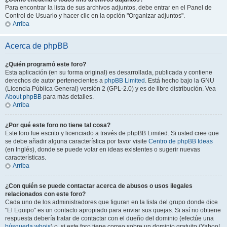
Para encontrar la lista de sus archivos adjuntos, debe entrar en el Panel de
Control de Usuario y hacer clic en la opción "Organizar adjuntos".
Arriba
Acerca de phpBB
¿Quién programó este foro?
Esta aplicación (en su forma original) es desarrollada, publicada y contiene
derechos de autor pertenecientes a
phpBB Limited
. Está hecho bajo la GNU
(Licencia Pública General) versión 2 (GPL-2.0) y es de libre distribución. Vea
About phpBB
para más detalles.
Arriba
¿Por qué este foro no tiene tal cosa?
Este foro fue escrito y licenciado a través de phpBB Limited. Si usted cree que
se debe añadir alguna característica por favor visite
Centro de phpBB Ideas
(en Inglés), donde se puede votar en ideas existentes o sugerir nuevas
características.
Arriba
¿Con quién se puede contactar acerca de abusos o usos ilegales
relacionados con este foro?
Cada uno de los administradores que figuran en la lista del grupo donde dice
"El Equipo" es un contacto apropiado para enviar sus quejas. Si así no obtiene
respuesta debería tratar de contactar con el dueño del dominio (efectúe una
búsqueda whois
) o, si este foro tiene correo sobre un dominio gratuito (Yahoo!,